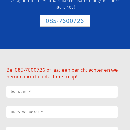
Vraag of offerte voor kantpanrenovatie nodig? Bel deze
nacht nog!
085-7600726
Bel 085-7600726 of laat een bericht achter en we
nemen direct contact met u op!