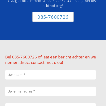
Vraag of offerte voor schoorsteenkanaal nodig? Bel deze
ochtend nog!
085-7600726
Bel 085-7600726 of laat een bericht achter en we
nemen direct contact met u op!