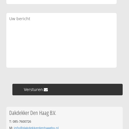
Versturen »
Dakdekker Den Haag B.V.
T: 085-7600726
M:
info@dakdekkerdenhaagbv.nl