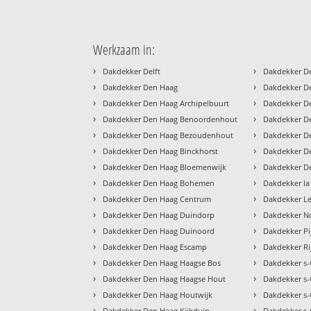
Werkzaam in:
›
›
Dakdekker Delft
Dakdekker D
›
›
Dakdekker Den Haag
Dakdekker D
›
›
Dakdekker Den Haag Archipelbuurt
Dakdekker D
›
›
Dakdekker Den Haag Benoordenhout
Dakdekker D
›
›
Dakdekker Den Haag Bezoudenhout
Dakdekker D
›
›
Dakdekker Den Haag Binckhorst
Dakdekker De
›
›
Dakdekker Den Haag Bloemenwijk
Dakdekker D
›
›
Dakdekker Den Haag Bohemen
Dakdekker la
›
›
Dakdekker Den Haag Centrum
Dakdekker L
›
›
Dakdekker Den Haag Duindorp
Dakdekker N
›
›
Dakdekker Den Haag Duinoord
Dakdekker Pi
›
›
Dakdekker Den Haag Escamp
Dakdekker Ri
›
›
Dakdekker Den Haag Haagse Bos
Dakdekker s
›
›
Dakdekker Den Haag Haagse Hout
Dakdekker s-
›
›
Dakdekker Den Haag Houtwijk
Dakdekker s
›
›
Dakdekker Den Haag Kijkduin
Dakdekker s