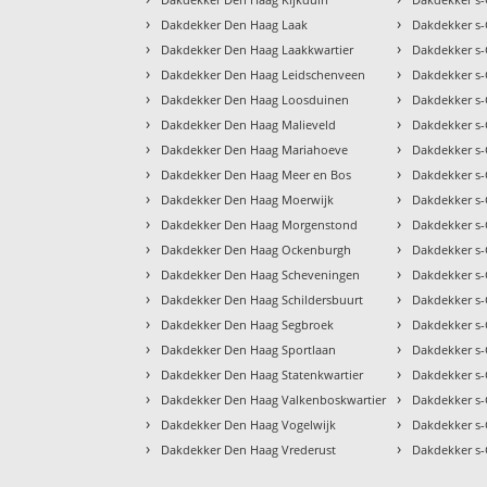
›
›
Dakdekker Den Haag Laak
Dakdekker s
›
›
Dakdekker Den Haag Laakkwartier
Dakdekker s
›
›
Dakdekker Den Haag Leidschenveen
Dakdekker s
›
›
Dakdekker Den Haag Loosduinen
Dakdekker s
›
›
Dakdekker Den Haag Malieveld
Dakdekker s
›
›
Dakdekker Den Haag Mariahoeve
Dakdekker s
›
›
Dakdekker Den Haag Meer en Bos
Dakdekker s
›
›
Dakdekker Den Haag Moerwijk
Dakdekker s
›
›
Dakdekker Den Haag Morgenstond
Dakdekker s
›
›
Dakdekker Den Haag Ockenburgh
Dakdekker s-
›
›
Dakdekker Den Haag Scheveningen
Dakdekker s
›
›
Dakdekker Den Haag Schildersbuurt
Dakdekker s-
›
›
Dakdekker Den Haag Segbroek
Dakdekker s
›
›
Dakdekker Den Haag Sportlaan
Dakdekker s
›
›
Dakdekker Den Haag Statenkwartier
Dakdekker s-
›
›
Dakdekker Den Haag Valkenboskwartier
Dakdekker s
›
›
Dakdekker Den Haag Vogelwijk
Dakdekker s
›
›
Dakdekker Den Haag Vrederust
Dakdekker s