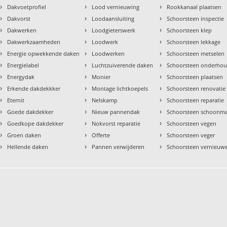
›
›
›
Dakvoetprofiel
Lood vernieuwing
Rookkanaal plaatsen
›
›
›
Dakvorst
Loodaansluiting
Schoorsteen inspectie
›
›
›
Dakwerken
Loodgieterswerk
Schoorsteen klep
›
›
›
Dakwerkzaamheden
Loodwerk
Schoorsteen lekkage
›
›
›
Energie opwekkende daken
Loodwerken
Schoorsteen metselen
›
›
›
Energielabel
Luchtzuiverende daken
Schoorsteen onderho
›
›
›
Energydak
Monier
Schoorsteen plaatsen
›
›
›
Erkende dakdekkker
Montage lichtkoepels
Schoorsteen renovatie
›
›
›
Eternit
Nelskamp
Schoorsteen reparatie
›
›
›
Goede dakdekker
Nieuw pannendak
Schoorsteen schoonm
›
›
›
Goedkope dakdekker
Nokvorst reparatie
Schoorsteen vegen
›
›
›
Groen daken
Offerte
Schoorsteen veger
›
›
›
Hellende daken
Pannen verwijderen
Schoorsteen vernieuw