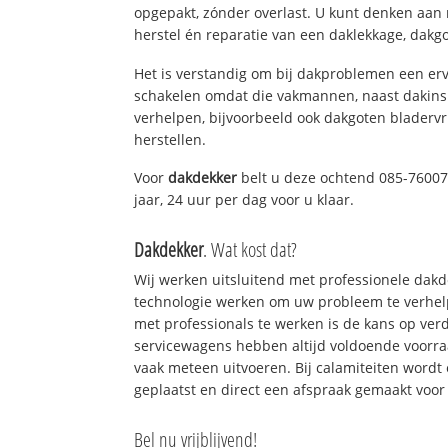
opgepakt, zónder overlast. U kunt denken aan
herstel én reparatie van een daklekkage, dakgo
Het is verstandig om bij dakproblemen een erv
schakelen omdat die vakmannen, naast dakins
verhelpen, bijvoorbeeld ook dakgoten bladerv
herstellen.
Voor
dakdekker
belt u deze ochtend 085-76007
jaar, 24 uur per dag voor u klaar.
Dakdekker
. Wat kost dat?
Wij werken uitsluitend met professionele dak
technologie werken om uw probleem te verhelp
met professionals te werken is de kans op ve
servicewagens hebben altijd voldoende voorr
vaak meteen uitvoeren. Bij calamiteiten wordt
geplaatst en direct een afspraak gemaakt voor 
Bel nu vrijblijvend!