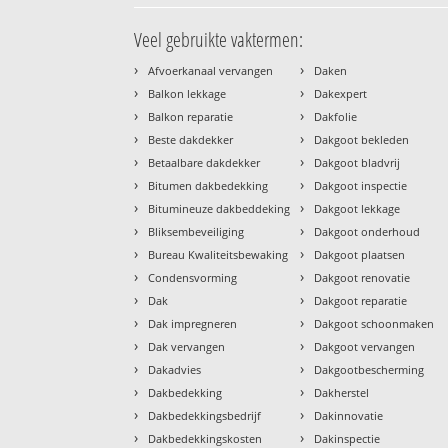
Veel gebruikte vaktermen:
›
›
Afvoerkanaal vervangen
Daken
›
›
Balkon lekkage
Dakexpert
›
›
Balkon reparatie
Dakfolie
›
›
Beste dakdekker
Dakgoot bekleden
›
›
Betaalbare dakdekker
Dakgoot bladvrij
›
›
Bitumen dakbedekking
Dakgoot inspectie
›
›
Bitumineuze dakbeddeking
Dakgoot lekkage
›
›
Bliksembeveiliging
Dakgoot onderhoud
›
›
Bureau Kwaliteitsbewaking
Dakgoot plaatsen
›
›
Condensvorming
Dakgoot renovatie
›
›
Dak
Dakgoot reparatie
›
›
Dak impregneren
Dakgoot schoonmaken
›
›
Dak vervangen
Dakgoot vervangen
›
›
Dakadvies
Dakgootbescherming
›
›
Dakbedekking
Dakherstel
›
›
Dakbedekkingsbedrijf
Dakinnovatie
›
›
Dakbedekkingskosten
Dakinspectie