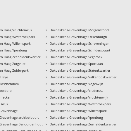
›
en Haag Vruchtenwijk
Dakdekker s-Gravenhage Morgenstond
›
en Haag Westbroekpark
Dakdekker s-Gravenhage Ockenburgh
›
en Haag Willemspark
Dakdekker s-Gravenhage Scheveningen
›
en Haag Ypenburg
Dakdekker s-Gravenhage Schildersbuurt
›
en Haag Zeeheldenkwartier
Dakdekker s-Gravenhage Segbroek
›
n Haag Zorgvliet
Dakdekker s-Gravenhage Sportlaan
›
en Haag Zuiderpark
Dakdekker s-Gravenhage Statenkwartier
›
 Haye
Dakdekker s-Gravenhage Valkenboskwartier
›
eidschendam
Dakdekker s-Gravenhage Vogelwijk
›
ootdorp
Dakdekker s-Gravenhage Vrederust
›
jnacker
Dakdekker s-Gravenhage Vruchtenwijk
›
jswijk
Dakdekker s-Gravenhage Westbroekpark
›
-Gravenhage
Dakdekker s-Gravenhage Willemspark
›
Gravenhage archipelbuurt
Dakdekker s-Gravenhage Ypenburg
›
-Gravenhage Benoordenhout
Dakdekker s-Gravenhage Zeeheldenkwartier
›
-Gravenhage Bezoudenhout
Dakdekker s-Gravenhage Zorgvliet