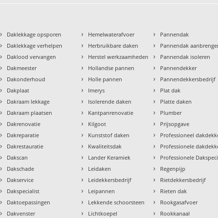
›
›
›
Daklekkage opsporen
Hemelwaterafvoer
Pannendak
›
›
›
Daklekkage verhelpen
Herbruikbare daken
Pannendak aanbrenge
›
›
›
Daklood vervangen
Herstel werkzaamheden
Pannendak isoleren
›
›
›
Dakmeester
Hollandse pannen
Pannendekker
›
›
›
Dakonderhoud
Holle pannen
Pannendekkersbedrijf
›
›
›
Dakplaat
Imerys
Plat dak
›
›
›
Dakraam lekkage
Isolerende daken
Platte daken
›
›
›
Dakraam plaatsen
Kantpanrenovatie
Plumber
›
›
›
Dakrenovatie
Kilgoot
Prijsopgave
›
›
›
Dakreparatie
Kunststof daken
Professioneel dakdekke
›
›
›
Dakrestauratie
Kwaliteitsdak
Professionele dakdekk
›
›
›
Dakscan
Lander Keramiek
Professionele Dakspeci
›
›
›
Dakschade
Leidaken
Regenpijp
›
›
›
Dakservice
Leidekkersbedrijf
Rietdekkersbedrijf
›
›
›
Dakspecialist
Leipannen
Rieten dak
›
›
›
Daktoepassingen
Lekkende schoorsteen
Rookgasafvoer
›
›
›
Dakvenster
Lichtkoepel
Rookkanaal