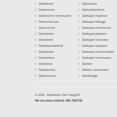
›
›
Dakbeheer
Dakisolatie
›
›
Dakbeschot
Dakisolatiecheck
›
›
Dakbeschot vernieuwen
Dakkapel inspectie
›
›
Dakconstructie
Dakkapel lekkage
›
›
Dakcontrole
Dakkapel onderhoud
›
›
Dakdekken
Dakkapel plaatsen
›
›
Dakdekker
Dakkapel renovatie
›
›
Dakdekkersbedrijf
Dakkapel reparatie
›
›
Dakdenken
Dakkapel schoonmaken
›
›
Dakdenkers
Dakkapel vernieuwen
›
›
Dakdienst
Dakleer
›
›
Dakdiensten
Dakleer vernieuwen
›
›
Dakdoorvoer
Daklekkage
© 2026 - Dakdekker Den Haag B.V.
Bel ons deze ochtend
:
085-7600726