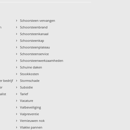
›
Schoorsteen vervangen
›
n
Schoorsteenbrand
›
Schoorsteenkanaal
›
Schoorsteenkap
›
Schoorsteenplateau
›
Schoorsteenservice
›
Schoorsteenwerkzaamheden
›
Schuine daken
›
Stookkosten
›
r bedrijf
Stormschade
›
er
Subsidie
›
alist
Tarief
›
Vacature
›
Valbeveiliging
›
Valpreventie
›
Vernieuwen nok
›
Vlakke pannen