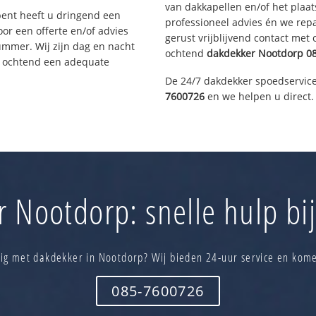
van dakkapellen en/of het plaat
bent heeft u dringend een
professioneel advies én we re
or een offerte en/of advies
gerust vrijblijvend contact met
ummer. Wij zijn dag en nacht
ochtend
dakdekker
Nootdorp
08
e ochtend een adequate
De 24/7 dakdekker spoedservice
7600726
en we helpen u direct.
 Nootdorp: snelle hulp bi
ig met dakdekker in Nootdorp? Wij bieden 24-uur service en kome
085-7600726