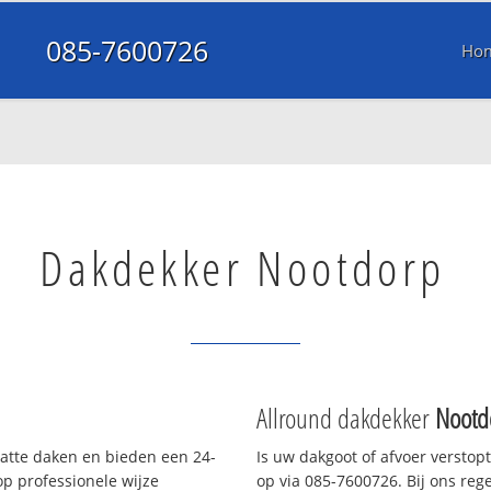
085-7600726
Ho
Dakdekker Nootdorp
Allround dakdekker
Nootd
latte daken en bieden een 24-
Is uw dakgoot of afvoer verstop
p professionele wijze
op via 085-7600726. Bij ons rege