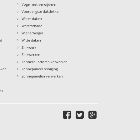
›
Vogelnest verwijderen
›
Voordeligste dakdekker
›
Water daken
›
Waterschade
›
Wienerberger
›
ud
Witte daken
›
Zinkwerk
›
Zinkwerken
›
Zonnecollectoren verwerken
›
aken
Zonnepaneel reiniging
›
Zonnepanelen verwerken
en