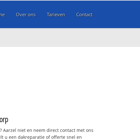
me
Over ons
Tarieven
Contact
orp
t? Aarzel niet en neem direct contact met ons
lt u een dakreparatie of offerte snel en