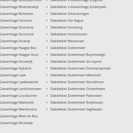
›
-Gravenhage Bloemenwijk
Dakdekker s-Gravenhage Zuiderpark
›
-Gravenhage Bohemen
Dakdekker Scheveningen
›
-Gravenhage Centrum
Dakdekker the Hague
›
-Gravenhage Duindorp
Dakdekker Voorburg
›
-Gravenhage Duinoord
Dakdekker Voorschoten
›
-Gravenhage Escamp
Dakdekker Wassenaar
›
-Gravenhage Haagse Bos
Dakdekker Zoetermeer
›
-Gravenhage Haagse Hout
Dakdekker Zoetermeer Buytenwegh
›
-Gravenhage Houtwijk
Dakdekker Zoetermeer de Leyens
›
Gravenhage Kijkduin
Dakdekker Zoetermeer Driemanspolder
›
-Gravenhage Laak
Dakdekker Zoetermeer Meerzicht
›
Gravenhage Laakkwartier
Dakdekker Zoetermeer Noordhove
›
-Gravenhage Leidschenveen
Dakdekker Zoetermeer Oosterheem
›
-Gravenhage Loosduinen
Dakdekker Zoetermeer Palenstein
›
Gravenhage Malieveld
Dakdekker Zoetermeer Rokkeveen
›
-Gravenhage Mariahoeve
Dakdekker Zoetermeer Seghwaert
-Gravenhage Meer en Bos
-Gravenhage Moerwijk