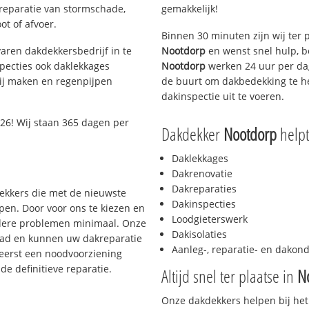
 reparatie van stormschade,
gemakkelijk!
ot of afvoer.
Binnen 30 minuten zijn wij ter 
aren dakdekkersbedrijf in te
Nootdorp
en wenst snel hulp, b
pecties ook daklekkages
Nootdorp
werken 24 uur per dag
rij maken en regenpijpen
de buurt om dakbedekking te he
dakinspectie uit te voeren.
26! Wij staan 365 dagen per
Dakdekker
Nootdorp
helpt 
Daklekkages
Dakrenovatie
Dakreparaties
dekkers die met de nieuwste
Dakinspecties
en. Door voor ons te kiezen en
Loodgieterswerk
rdere problemen minimaal. Onze
Dakisolaties
aad en kunnen uw dakreparatie
Aanleg-, reparatie- en dako
 eerst een noodvoorziening
de definitieve reparatie.
Altijd snel ter plaatse in
N
Onze dakdekkers helpen bij het