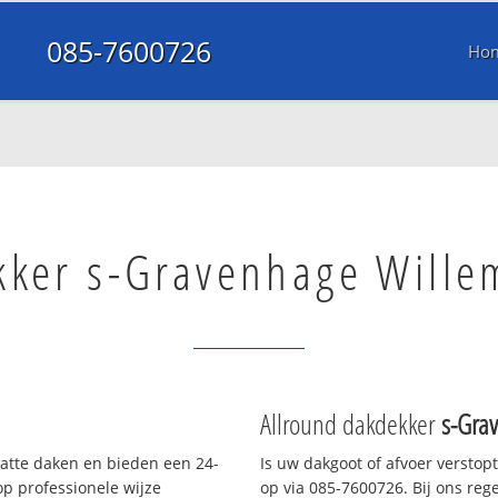
085-7600726
Ho
kker s-Gravenhage Wille
Allround dakdekker
s-Gra
latte daken en bieden een 24-
Is uw dakgoot of afvoer verstop
p professionele wijze
op via 085-7600726. Bij ons rege