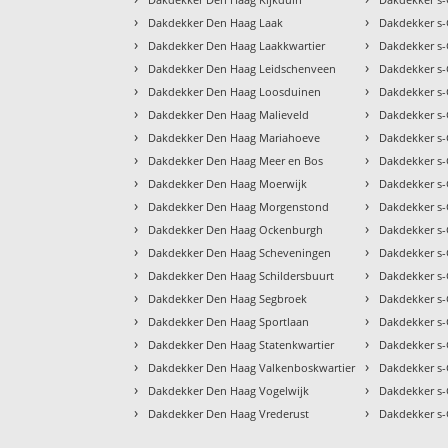
›
›
Dakdekker Den Haag Laak
Dakdekker s
›
›
Dakdekker Den Haag Laakkwartier
Dakdekker s
›
›
Dakdekker Den Haag Leidschenveen
Dakdekker s
›
›
Dakdekker Den Haag Loosduinen
Dakdekker s
›
›
Dakdekker Den Haag Malieveld
Dakdekker s
›
›
Dakdekker Den Haag Mariahoeve
Dakdekker s
›
›
Dakdekker Den Haag Meer en Bos
Dakdekker s
›
›
Dakdekker Den Haag Moerwijk
Dakdekker s
›
›
Dakdekker Den Haag Morgenstond
Dakdekker s
›
›
Dakdekker Den Haag Ockenburgh
Dakdekker s-
›
›
Dakdekker Den Haag Scheveningen
Dakdekker s
›
›
Dakdekker Den Haag Schildersbuurt
Dakdekker s-
›
›
Dakdekker Den Haag Segbroek
Dakdekker s
›
›
Dakdekker Den Haag Sportlaan
Dakdekker s
›
›
Dakdekker Den Haag Statenkwartier
Dakdekker s-
›
›
Dakdekker Den Haag Valkenboskwartier
Dakdekker s
›
›
Dakdekker Den Haag Vogelwijk
Dakdekker s
›
›
Dakdekker Den Haag Vrederust
Dakdekker s