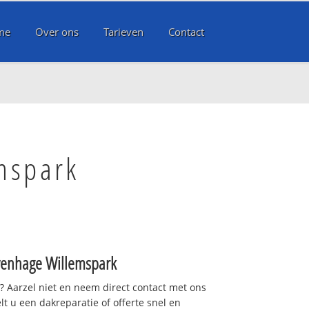
me
Over ons
Tarieven
Contact
mspark
venhage Willemspark
t? Aarzel niet en neem direct contact met ons
lt u een dakreparatie of offerte snel en