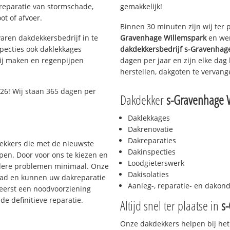
 reparatie van stormschade,
gemakkelijk!
ot of afvoer.
Binnen 30 minuten zijn wij ter 
aren dakdekkersbedrijf in te
Gravenhage Willemspark
en wen
pecties ook daklekkages
dakdekkersbedrijf
s-Gravenhag
rij maken en regenpijpen
dagen per jaar en zijn elke dag
herstellen, dakgoten te vervang
26! Wij staan 365 dagen per
Dakdekker
s-Gravenhage 
Daklekkages
Dakrenovatie
Dakreparaties
dekkers die met de nieuwste
Dakinspecties
en. Door voor ons te kiezen en
Loodgieterswerk
rdere problemen minimaal. Onze
Dakisolaties
aad en kunnen uw dakreparatie
Aanleg-, reparatie- en dako
 eerst een noodvoorziening
de definitieve reparatie.
Altijd snel ter plaatse in
s
Onze dakdekkers helpen bij het