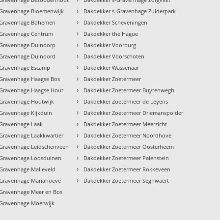
›
-Gravenhage Bloemenwijk
Dakdekker s-Gravenhage Zuiderpark
›
-Gravenhage Bohemen
Dakdekker Scheveningen
›
-Gravenhage Centrum
Dakdekker the Hague
›
-Gravenhage Duindorp
Dakdekker Voorburg
›
-Gravenhage Duinoord
Dakdekker Voorschoten
›
-Gravenhage Escamp
Dakdekker Wassenaar
›
-Gravenhage Haagse Bos
Dakdekker Zoetermeer
›
-Gravenhage Haagse Hout
Dakdekker Zoetermeer Buytenwegh
›
-Gravenhage Houtwijk
Dakdekker Zoetermeer de Leyens
›
Gravenhage Kijkduin
Dakdekker Zoetermeer Driemanspolder
›
-Gravenhage Laak
Dakdekker Zoetermeer Meerzicht
›
Gravenhage Laakkwartier
Dakdekker Zoetermeer Noordhove
›
-Gravenhage Leidschenveen
Dakdekker Zoetermeer Oosterheem
›
-Gravenhage Loosduinen
Dakdekker Zoetermeer Palenstein
›
Gravenhage Malieveld
Dakdekker Zoetermeer Rokkeveen
›
-Gravenhage Mariahoeve
Dakdekker Zoetermeer Seghwaert
-Gravenhage Meer en Bos
-Gravenhage Moerwijk