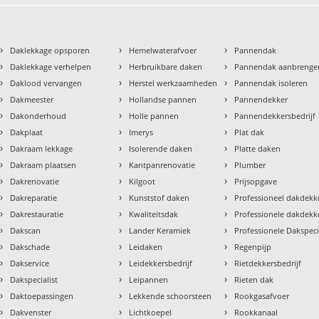
›
›
›
Daklekkage opsporen
Hemelwaterafvoer
Pannendak
›
›
›
Daklekkage verhelpen
Herbruikbare daken
Pannendak aanbrenge
›
›
›
Daklood vervangen
Herstel werkzaamheden
Pannendak isoleren
›
›
›
Dakmeester
Hollandse pannen
Pannendekker
›
›
›
Dakonderhoud
Holle pannen
Pannendekkersbedrijf
›
›
›
Dakplaat
Imerys
Plat dak
›
›
›
Dakraam lekkage
Isolerende daken
Platte daken
›
›
›
Dakraam plaatsen
Kantpanrenovatie
Plumber
›
›
›
Dakrenovatie
Kilgoot
Prijsopgave
›
›
›
Dakreparatie
Kunststof daken
Professioneel dakdekke
›
›
›
Dakrestauratie
Kwaliteitsdak
Professionele dakdekk
›
›
›
Dakscan
Lander Keramiek
Professionele Dakspeci
›
›
›
Dakschade
Leidaken
Regenpijp
›
›
›
Dakservice
Leidekkersbedrijf
Rietdekkersbedrijf
›
›
›
Dakspecialist
Leipannen
Rieten dak
›
›
›
Daktoepassingen
Lekkende schoorsteen
Rookgasafvoer
›
›
›
Dakvenster
Lichtkoepel
Rookkanaal