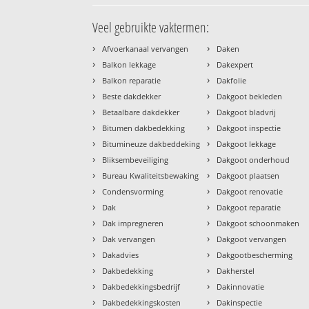
Veel gebruikte vaktermen:
›
›
Afvoerkanaal vervangen
Daken
›
›
Balkon lekkage
Dakexpert
›
›
Balkon reparatie
Dakfolie
›
›
Beste dakdekker
Dakgoot bekleden
›
›
Betaalbare dakdekker
Dakgoot bladvrij
›
›
Bitumen dakbedekking
Dakgoot inspectie
›
›
Bitumineuze dakbeddeking
Dakgoot lekkage
›
›
Bliksembeveiliging
Dakgoot onderhoud
›
›
Bureau Kwaliteitsbewaking
Dakgoot plaatsen
›
›
Condensvorming
Dakgoot renovatie
›
›
Dak
Dakgoot reparatie
›
›
Dak impregneren
Dakgoot schoonmaken
›
›
Dak vervangen
Dakgoot vervangen
›
›
Dakadvies
Dakgootbescherming
›
›
Dakbedekking
Dakherstel
›
›
Dakbedekkingsbedrijf
Dakinnovatie
›
›
Dakbedekkingskosten
Dakinspectie