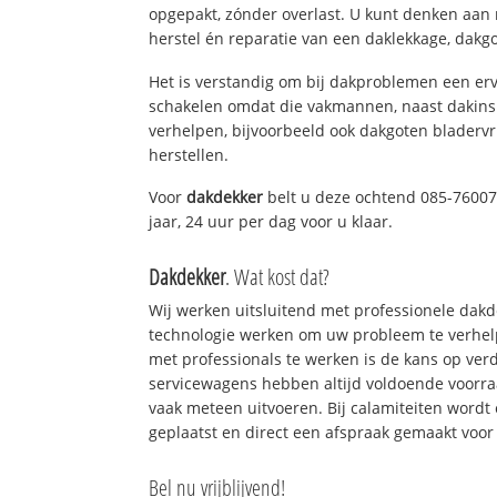
opgepakt, zónder overlast. U kunt denken aan
herstel én reparatie van een daklekkage, dakgo
Het is verstandig om bij dakproblemen een erv
schakelen omdat die vakmannen, naast dakins
verhelpen, bijvoorbeeld ook dakgoten bladerv
herstellen.
Voor
dakdekker
belt u deze ochtend 085-76007
jaar, 24 uur per dag voor u klaar.
Dakdekker
. Wat kost dat?
Wij werken uitsluitend met professionele dak
technologie werken om uw probleem te verhelp
met professionals te werken is de kans op ve
servicewagens hebben altijd voldoende voorr
vaak meteen uitvoeren. Bij calamiteiten wordt
geplaatst en direct een afspraak gemaakt voor 
Bel nu vrijblijvend!