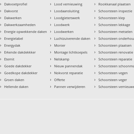
›
›
›
Dakvoetprofiel
Lood vernieuwing
Rookkanaal plaatsen
›
›
›
Dakvorst
Loodaansluiting
Schoorsteen inspectie
›
›
›
Dakwerken
Loodgieterswerk
Schoorsteen klep
›
›
›
Dakwerkzaamheden
Loodwerk
Schoorsteen lekkage
›
›
›
Energie opwekkende daken
Loodwerken
Schoorsteen metselen
›
›
›
Energielabel
Luchtzuiverende daken
Schoorsteen onderho
›
›
›
Energydak
Monier
Schoorsteen plaatsen
›
›
›
Erkende dakdekkker
Montage lichtkoepels
Schoorsteen renovatie
›
›
›
Eternit
Nelskamp
Schoorsteen reparatie
›
›
›
Goede dakdekker
Nieuw pannendak
Schoorsteen schoonm
›
›
›
Goedkope dakdekker
Nokvorst reparatie
Schoorsteen vegen
›
›
›
Groen daken
Offerte
Schoorsteen veger
›
›
›
Hellende daken
Pannen verwijderen
Schoorsteen vernieuw