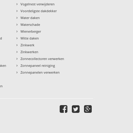
›
Vogelnest verwijderen
›
Voordeligste dakdekker
›
Water daken
›
Waterschade
›
Wienerberger
›
ud
Witte daken
›
Zinkwerk
›
Zinkwerken
›
Zonnecollectoren verwerken
›
aken
Zonnepaneel reiniging
›
Zonnepanelen verwerken
en