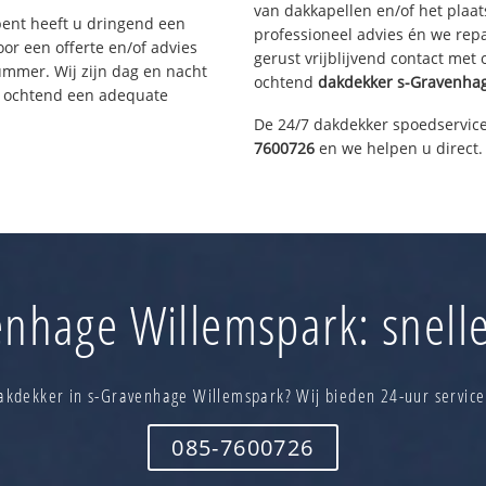
van dakkapellen en/of het plaat
bent heeft u dringend een
professioneel advies én we re
or een offerte en/of advies
gerust vrijblijvend contact met
ummer. Wij zijn dag en nacht
ochtend
dakdekker
s-Gravenha
e ochtend een adequate
De 24/7 dakdekker spoedservice
7600726
en we helpen u direct.
nhage Willemspark: snelle
akdekker in s-Gravenhage Willemspark? Wij bieden 24-uur service
085-7600726