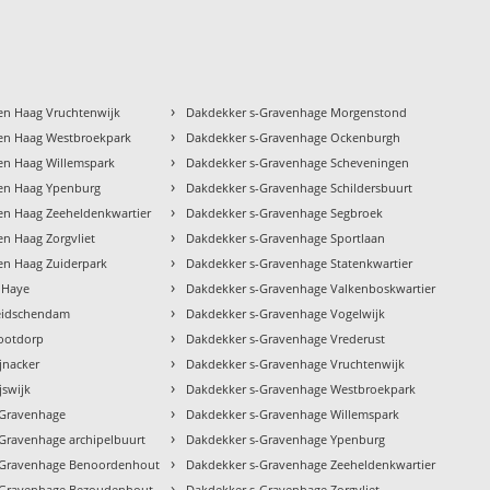
›
en Haag Vruchtenwijk
Dakdekker s-Gravenhage Morgenstond
›
en Haag Westbroekpark
Dakdekker s-Gravenhage Ockenburgh
›
en Haag Willemspark
Dakdekker s-Gravenhage Scheveningen
›
en Haag Ypenburg
Dakdekker s-Gravenhage Schildersbuurt
›
en Haag Zeeheldenkwartier
Dakdekker s-Gravenhage Segbroek
›
n Haag Zorgvliet
Dakdekker s-Gravenhage Sportlaan
›
en Haag Zuiderpark
Dakdekker s-Gravenhage Statenkwartier
›
 Haye
Dakdekker s-Gravenhage Valkenboskwartier
›
eidschendam
Dakdekker s-Gravenhage Vogelwijk
›
ootdorp
Dakdekker s-Gravenhage Vrederust
›
jnacker
Dakdekker s-Gravenhage Vruchtenwijk
›
jswijk
Dakdekker s-Gravenhage Westbroekpark
›
-Gravenhage
Dakdekker s-Gravenhage Willemspark
›
Gravenhage archipelbuurt
Dakdekker s-Gravenhage Ypenburg
›
-Gravenhage Benoordenhout
Dakdekker s-Gravenhage Zeeheldenkwartier
›
-Gravenhage Bezoudenhout
Dakdekker s-Gravenhage Zorgvliet