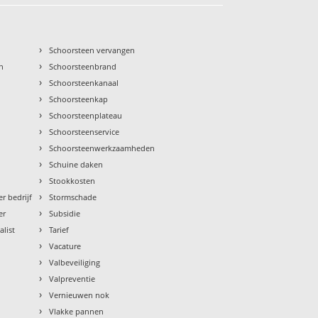
›
Schoorsteen vervangen
›
n
Schoorsteenbrand
›
Schoorsteenkanaal
›
Schoorsteenkap
›
Schoorsteenplateau
›
Schoorsteenservice
›
Schoorsteenwerkzaamheden
›
Schuine daken
›
Stookkosten
›
r bedrijf
Stormschade
›
er
Subsidie
›
alist
Tarief
›
Vacature
›
Valbeveiliging
›
Valpreventie
›
Vernieuwen nok
›
Vlakke pannen