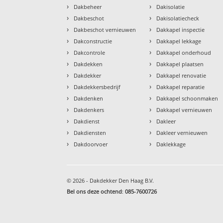
›
›
Dakbeheer
Dakisolatie
›
›
Dakbeschot
Dakisolatiecheck
›
›
Dakbeschot vernieuwen
Dakkapel inspectie
›
›
Dakconstructie
Dakkapel lekkage
›
›
Dakcontrole
Dakkapel onderhoud
›
›
Dakdekken
Dakkapel plaatsen
›
›
Dakdekker
Dakkapel renovatie
›
›
Dakdekkersbedrijf
Dakkapel reparatie
›
›
Dakdenken
Dakkapel schoonmaken
›
›
Dakdenkers
Dakkapel vernieuwen
›
›
Dakdienst
Dakleer
›
›
Dakdiensten
Dakleer vernieuwen
›
›
Dakdoorvoer
Daklekkage
© 2026 - Dakdekker Den Haag B.V.
Bel ons deze ochtend
:
085-7600726