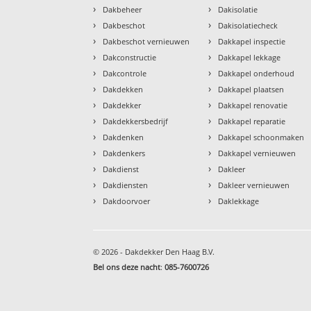
›
›
Dakbeheer
Dakisolatie
›
›
Dakbeschot
Dakisolatiecheck
›
›
Dakbeschot vernieuwen
Dakkapel inspectie
›
›
Dakconstructie
Dakkapel lekkage
›
›
Dakcontrole
Dakkapel onderhoud
›
›
Dakdekken
Dakkapel plaatsen
›
›
Dakdekker
Dakkapel renovatie
›
›
Dakdekkersbedrijf
Dakkapel reparatie
›
›
Dakdenken
Dakkapel schoonmaken
›
›
Dakdenkers
Dakkapel vernieuwen
›
›
Dakdienst
Dakleer
›
›
Dakdiensten
Dakleer vernieuwen
›
›
Dakdoorvoer
Daklekkage
© 2026 - Dakdekker Den Haag B.V.
Bel ons deze nacht
:
085-7600726