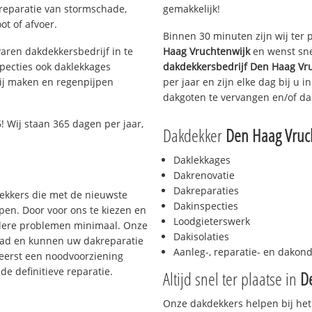
 reparatie van stormschade,
gemakkelijk!
ot of afvoer.
Binnen 30 minuten zijn wij ter 
aren dakdekkersbedrijf in te
Haag Vruchtenwijk
en wenst sne
pecties ook daklekkages
dakdekkersbedrijf
Den Haag Vr
rij maken en regenpijpen
per jaar en zijn elke dag bij u 
dakgoten te vervangen en/of dak
 Wij staan 365 dagen per jaar,
Dakdekker
Den Haag Vruc
Daklekkages
Dakrenovatie
Dakreparaties
dekkers die met de nieuwste
Dakinspecties
en. Door voor ons te kiezen en
Loodgieterswerk
rdere problemen minimaal. Onze
Dakisolaties
aad en kunnen uw dakreparatie
Aanleg-, reparatie- en dako
 eerst een noodvoorziening
de definitieve reparatie.
Altijd snel ter plaatse in
D
Onze dakdekkers helpen bij het