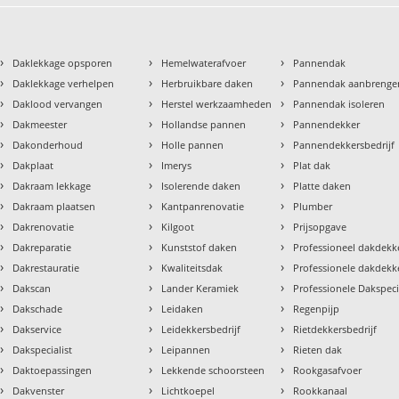
›
›
›
Daklekkage opsporen
Hemelwaterafvoer
Pannendak
›
›
›
Daklekkage verhelpen
Herbruikbare daken
Pannendak aanbrenge
›
›
›
Daklood vervangen
Herstel werkzaamheden
Pannendak isoleren
›
›
›
Dakmeester
Hollandse pannen
Pannendekker
›
›
›
Dakonderhoud
Holle pannen
Pannendekkersbedrijf
›
›
›
Dakplaat
Imerys
Plat dak
›
›
›
Dakraam lekkage
Isolerende daken
Platte daken
›
›
›
Dakraam plaatsen
Kantpanrenovatie
Plumber
›
›
›
Dakrenovatie
Kilgoot
Prijsopgave
›
›
›
Dakreparatie
Kunststof daken
Professioneel dakdekke
›
›
›
Dakrestauratie
Kwaliteitsdak
Professionele dakdekk
›
›
›
Dakscan
Lander Keramiek
Professionele Dakspeci
›
›
›
Dakschade
Leidaken
Regenpijp
›
›
›
Dakservice
Leidekkersbedrijf
Rietdekkersbedrijf
›
›
›
Dakspecialist
Leipannen
Rieten dak
›
›
›
Daktoepassingen
Lekkende schoorsteen
Rookgasafvoer
›
›
›
Dakvenster
Lichtkoepel
Rookkanaal