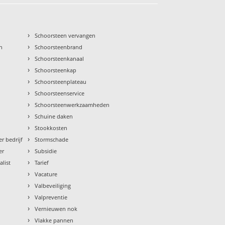
›
Schoorsteen vervangen
›
n
Schoorsteenbrand
›
Schoorsteenkanaal
›
Schoorsteenkap
›
Schoorsteenplateau
›
Schoorsteenservice
›
Schoorsteenwerkzaamheden
›
Schuine daken
›
Stookkosten
›
r bedrijf
Stormschade
›
er
Subsidie
›
alist
Tarief
›
Vacature
›
Valbeveiliging
›
Valpreventie
›
Vernieuwen nok
›
Vlakke pannen