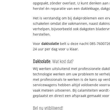
opgepakt, zónder overlast. U kunt denken aan
herstel én reparatie van een daklekkage, dakgo
Het is verstandig om bij dakproblemen een erv
schakelen omdat die vakmannen, naast dakins
verhelpen, bijvoorbeeld ook dakgoten bladerv
herstellen.
Voor
dakisolatie
belt u deze nacht 085-7600726!
24 uur per dag voor u klaar.
Dakisolatie
. Wat kost dat?
Wij werken uitsluitend met professionele dak
technologie werken om uw probleem te verhelp
met professionals te werken is de kans op ve
servicewagens hebben altijd voldoende voorr
vaak meteen uitvoeren. Bij calamiteiten wordt
geplaatst en direct een afspraak gemaakt voor 
Bel nu vrijblijvend!