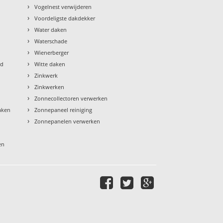
›
Vogelnest verwijderen
›
Voordeligste dakdekker
›
Water daken
›
Waterschade
›
Wienerberger
›
ud
Witte daken
›
Zinkwerk
›
Zinkwerken
›
Zonnecollectoren verwerken
›
aken
Zonnepaneel reiniging
›
Zonnepanelen verwerken
en