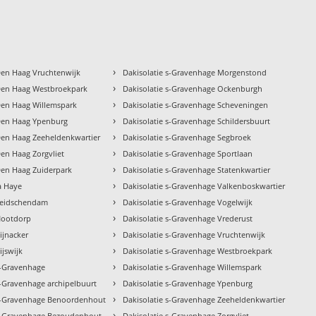
›
Den Haag Vruchtenwijk
Dakisolatie s-Gravenhage Morgenstond
›
 Den Haag Westbroekpark
Dakisolatie s-Gravenhage Ockenburgh
›
Den Haag Willemspark
Dakisolatie s-Gravenhage Scheveningen
›
 Den Haag Ypenburg
Dakisolatie s-Gravenhage Schildersbuurt
›
Den Haag Zeeheldenkwartier
Dakisolatie s-Gravenhage Segbroek
›
Den Haag Zorgvliet
Dakisolatie s-Gravenhage Sportlaan
›
Den Haag Zuiderpark
Dakisolatie s-Gravenhage Statenkwartier
›
la Haye
Dakisolatie s-Gravenhage Valkenboskwartier
›
 Leidschendam
Dakisolatie s-Gravenhage Vogelwijk
›
 Nootdorp
Dakisolatie s-Gravenhage Vrederust
›
ijnacker
Dakisolatie s-Gravenhage Vruchtenwijk
›
ijswijk
Dakisolatie s-Gravenhage Westbroekpark
›
s-Gravenhage
Dakisolatie s-Gravenhage Willemspark
›
s-Gravenhage archipelbuurt
Dakisolatie s-Gravenhage Ypenburg
›
 s-Gravenhage Benoordenhout
Dakisolatie s-Gravenhage Zeeheldenkwartier
›
 s-Gravenhage Bezoudenhout
Dakisolatie s-Gravenhage Zorgvliet