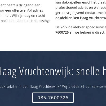
van dakkapellen en/of het plaat
bent heeft u dringend een
professioneel advies én we re
or een offerte en/of advies
gerust vrijblijvend contact met
ummer. Wij zijn dag en nacht
dakdekker
Den Haag Vruchtenw
e nacht een adequate oplossing!
De 24/7 dakdekker spoedservice
7600726
en we helpen u direct.
aag Vruchtenwijk: snelle h
dakisolatie in Den Haag Vruchtenwijk? Wij bieden 24-uur service 
085-7600726