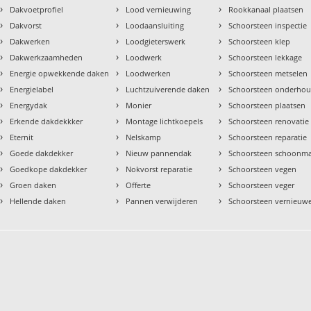
›
›
›
Dakvoetprofiel
Lood vernieuwing
Rookkanaal plaatsen
›
›
›
Dakvorst
Loodaansluiting
Schoorsteen inspectie
›
›
›
Dakwerken
Loodgieterswerk
Schoorsteen klep
›
›
›
Dakwerkzaamheden
Loodwerk
Schoorsteen lekkage
›
›
›
Energie opwekkende daken
Loodwerken
Schoorsteen metselen
›
›
›
Energielabel
Luchtzuiverende daken
Schoorsteen onderho
›
›
›
Energydak
Monier
Schoorsteen plaatsen
›
›
›
Erkende dakdekkker
Montage lichtkoepels
Schoorsteen renovatie
›
›
›
Eternit
Nelskamp
Schoorsteen reparatie
›
›
›
Goede dakdekker
Nieuw pannendak
Schoorsteen schoonm
›
›
›
Goedkope dakdekker
Nokvorst reparatie
Schoorsteen vegen
›
›
›
Groen daken
Offerte
Schoorsteen veger
›
›
›
Hellende daken
Pannen verwijderen
Schoorsteen vernieuw