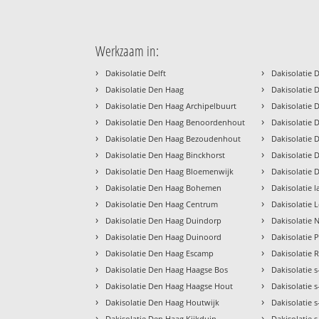
Werkzaam in:
›
›
Dakisolatie Delft
Dakisolatie 
›
›
Dakisolatie Den Haag
Dakisolatie
›
›
Dakisolatie Den Haag Archipelbuurt
Dakisolatie 
›
›
Dakisolatie Den Haag Benoordenhout
Dakisolatie
›
›
Dakisolatie Den Haag Bezoudenhout
Dakisolatie 
›
›
Dakisolatie Den Haag Binckhorst
Dakisolatie 
›
›
Dakisolatie Den Haag Bloemenwijk
Dakisolatie 
›
›
Dakisolatie Den Haag Bohemen
Dakisolatie 
›
›
Dakisolatie Den Haag Centrum
Dakisolatie
›
›
Dakisolatie Den Haag Duindorp
Dakisolatie
›
›
Dakisolatie Den Haag Duinoord
Dakisolatie P
›
›
Dakisolatie Den Haag Escamp
Dakisolatie R
›
›
Dakisolatie Den Haag Haagse Bos
Dakisolatie 
›
›
Dakisolatie Den Haag Haagse Hout
Dakisolatie 
›
›
Dakisolatie Den Haag Houtwijk
Dakisolatie
›
›
Dakisolatie Den Haag Kijkduin
Dakisolatie