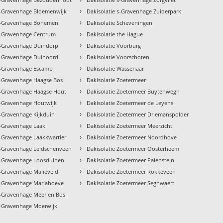
›
 s-Gravenhage Bloemenwijk
Dakisolatie s-Gravenhage Zuiderpark
›
 s-Gravenhage Bohemen
Dakisolatie Scheveningen
›
 s-Gravenhage Centrum
Dakisolatie the Hague
›
 s-Gravenhage Duindorp
Dakisolatie Voorburg
›
 s-Gravenhage Duinoord
Dakisolatie Voorschoten
›
 s-Gravenhage Escamp
Dakisolatie Wassenaar
›
s-Gravenhage Haagse Bos
Dakisolatie Zoetermeer
›
 s-Gravenhage Haagse Hout
Dakisolatie Zoetermeer Buytenwegh
›
s-Gravenhage Houtwijk
Dakisolatie Zoetermeer de Leyens
›
s-Gravenhage Kijkduin
Dakisolatie Zoetermeer Driemanspolder
›
s-Gravenhage Laak
Dakisolatie Zoetermeer Meerzicht
›
s-Gravenhage Laakkwartier
Dakisolatie Zoetermeer Noordhove
›
 s-Gravenhage Leidschenveen
Dakisolatie Zoetermeer Oosterheem
›
 s-Gravenhage Loosduinen
Dakisolatie Zoetermeer Palenstein
›
s-Gravenhage Malieveld
Dakisolatie Zoetermeer Rokkeveen
›
 s-Gravenhage Mariahoeve
Dakisolatie Zoetermeer Seghwaert
s-Gravenhage Meer en Bos
s-Gravenhage Moerwijk