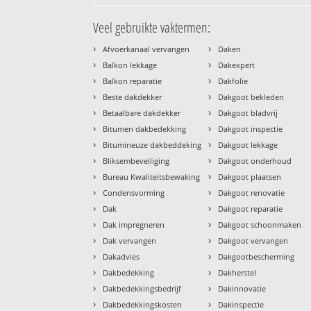
Veel gebruikte vaktermen:
›
›
Afvoerkanaal vervangen
Daken
›
›
Balkon lekkage
Dakexpert
›
›
Balkon reparatie
Dakfolie
›
›
Beste dakdekker
Dakgoot bekleden
›
›
Betaalbare dakdekker
Dakgoot bladvrij
›
›
Bitumen dakbedekking
Dakgoot inspectie
›
›
Bitumineuze dakbeddeking
Dakgoot lekkage
›
›
Bliksembeveiliging
Dakgoot onderhoud
›
›
Bureau Kwaliteitsbewaking
Dakgoot plaatsen
›
›
Condensvorming
Dakgoot renovatie
›
›
Dak
Dakgoot reparatie
›
›
Dak impregneren
Dakgoot schoonmaken
›
›
Dak vervangen
Dakgoot vervangen
›
›
Dakadvies
Dakgootbescherming
›
›
Dakbedekking
Dakherstel
›
›
Dakbedekkingsbedrijf
Dakinnovatie
›
›
Dakbedekkingskosten
Dakinspectie