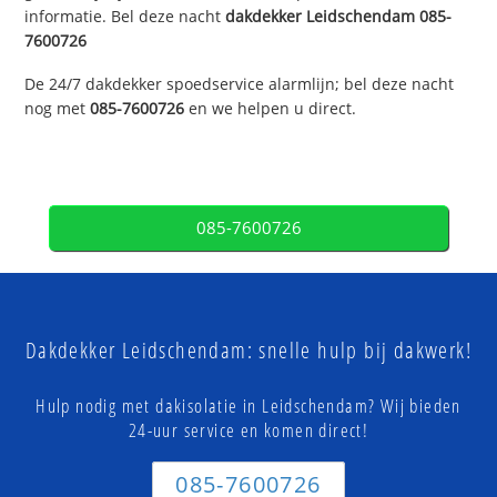
informatie. Bel deze nacht
dakdekker
Leidschendam
085-
7600726
De 24/7 dakdekker spoedservice alarmlijn; bel deze nacht
nog met
085-7600726
en we helpen u direct.
085-7600726
Dakdekker Leidschendam: snelle hulp bij dakwerk!
Hulp nodig met dakisolatie in Leidschendam? Wij bieden
24-uur service en komen direct!
085-7600726