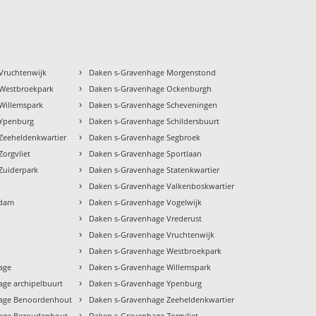
›
Vruchtenwijk
Daken s-Gravenhage Morgenstond
›
Westbroekpark
Daken s-Gravenhage Ockenburgh
›
Willemspark
Daken s-Gravenhage Scheveningen
›
 Ypenburg
Daken s-Gravenhage Schildersbuurt
›
Zeeheldenkwartier
Daken s-Gravenhage Segbroek
›
orgvliet
Daken s-Gravenhage Sportlaan
›
Zuiderpark
Daken s-Gravenhage Statenkwartier
›
Daken s-Gravenhage Valkenboskwartier
›
ndam
Daken s-Gravenhage Vogelwijk
›
Daken s-Gravenhage Vrederust
›
Daken s-Gravenhage Vruchtenwijk
›
Daken s-Gravenhage Westbroekpark
›
age
Daken s-Gravenhage Willemspark
›
ge archipelbuurt
Daken s-Gravenhage Ypenburg
›
age Benoordenhout
Daken s-Gravenhage Zeeheldenkwartier
›
age Bezoudenhout
Daken s-Gravenhage Zorgvliet