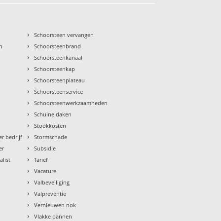
›
Schoorsteen vervangen
›
n
Schoorsteenbrand
›
Schoorsteenkanaal
›
Schoorsteenkap
›
Schoorsteenplateau
›
Schoorsteenservice
›
Schoorsteenwerkzaamheden
›
Schuine daken
›
Stookkosten
›
r bedrijf
Stormschade
›
er
Subsidie
›
alist
Tarief
›
Vacature
›
Valbeveiliging
›
Valpreventie
›
Vernieuwen nok
›
Vlakke pannen