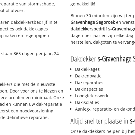
 reparatie van stormschade,
gemakkelijk!
ot of afvoer.
Binnen 30 minuten zijn wij ter 
aren dakdekkersbedrijf in te
Gravenhage Segbroek
en wenst 
pecties ook daklekkages
dakdekkersbedrijf
s-Gravenhag
rij maken en regenpijpen
dagen per jaar en zijn elke dag
herstellen, dakgoten te vervang
 staan 365 dagen per jaar, 24
Dakdekker
s-Gravenhage 
Daklekkages
Dakrenovatie
Dakreparaties
dekkers die met de nieuwste
Dakinspecties
en. Door voor ons te kiezen en
Loodgieterswerk
rdere problemen minimaal. Onze
Dakisolaties
aad en kunnen uw dakreparatie
Aanleg-, reparatie- en dako
 eerst een noodvoorziening
de definitieve reparatie.
Altijd snel ter plaatse in
s
Onze dakdekkers helpen bij het