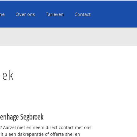
me
Over ons
Tarieven
Contact
oek
venhage Segbroek
t? Aarzel niet en neem direct contact met ons
lt u een dakreparatie of offerte snel en