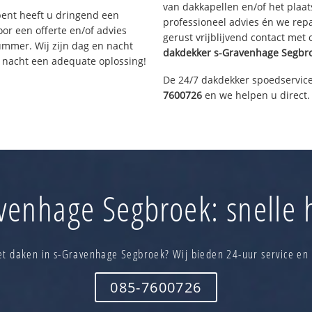
van dakkapellen en/of het plaat
bent heeft u dringend een
professioneel advies én we re
or een offerte en/of advies
gerust vrijblijvend contact met
ummer. Wij zijn dag en nacht
dakdekker
s-Gravenhage Segbr
e nacht een adequate oplossing!
De 24/7 dakdekker spoedservice
7600726
en we helpen u direct.
venhage Segbroek: snelle h
t daken in s-Gravenhage Segbroek? Wij bieden 24-uur service en
085-7600726