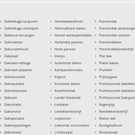
›
›
›
Daklekkage opsporen
Hemelwaterafvoer
Pannendak
›
›
›
Daklekkage verhelpen
Herbruikbare daken
Pannendak aanbrenge
›
›
›
Daklood vervangen
Herstel werkzaamheden
Pannendak isoleren
›
›
›
Dakmeester
Hollandse pannen
Pannendekker
›
›
›
Dakonderhoud
Holle pannen
Pannendekkersbedrijf
›
›
›
Dakplaat
Imerys
Plat dak
›
›
›
Dakraam lekkage
Isolerende daken
Platte daken
›
›
›
Dakraam plaatsen
Kantpanrenovatie
Plumber
›
›
›
Dakrenovatie
Kilgoot
Prijsopgave
›
›
›
Dakreparatie
Kunststof daken
Professioneel dakdekke
›
›
›
Dakrestauratie
Kwaliteitsdak
Professionele dakdekk
›
›
›
Dakscan
Lander Keramiek
Professionele Dakspeci
›
›
›
Dakschade
Leidaken
Regenpijp
›
›
›
Dakservice
Leidekkersbedrijf
Rietdekkersbedrijf
›
›
›
Dakspecialist
Leipannen
Rieten dak
›
›
›
Daktoepassingen
Lekkende schoorsteen
Rookgasafvoer
›
›
›
Dakvenster
Lichtkoepel
Rookkanaal