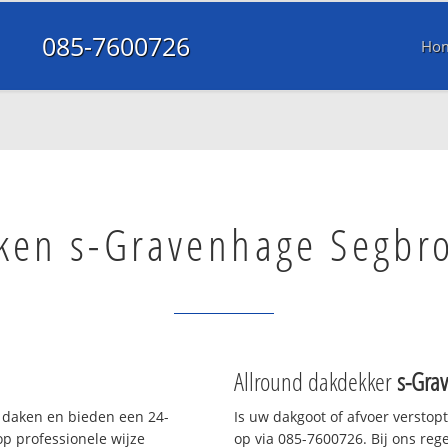
085-7600726
Ho
ken s-Gravenhage Segbr
Allround dakdekker
s-Gra
e daken en bieden een 24-
Is uw dakgoot of afvoer verstop
p professionele wijze
op via 085-7600726. Bij ons rege