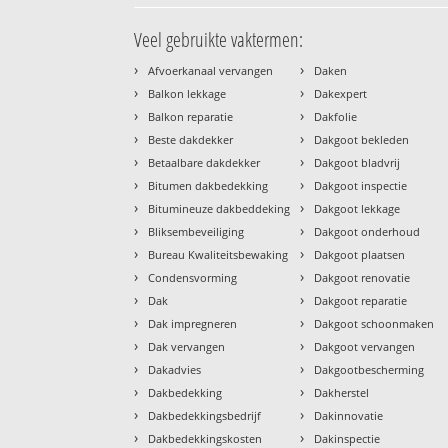
Veel gebruikte vaktermen:
›
›
Afvoerkanaal vervangen
Daken
›
›
Balkon lekkage
Dakexpert
›
›
Balkon reparatie
Dakfolie
›
›
Beste dakdekker
Dakgoot bekleden
›
›
Betaalbare dakdekker
Dakgoot bladvrij
›
›
Bitumen dakbedekking
Dakgoot inspectie
›
›
Bitumineuze dakbeddeking
Dakgoot lekkage
›
›
Bliksembeveiliging
Dakgoot onderhoud
›
›
Bureau Kwaliteitsbewaking
Dakgoot plaatsen
›
›
Condensvorming
Dakgoot renovatie
›
›
Dak
Dakgoot reparatie
›
›
Dak impregneren
Dakgoot schoonmaken
›
›
Dak vervangen
Dakgoot vervangen
›
›
Dakadvies
Dakgootbescherming
›
›
Dakbedekking
Dakherstel
›
›
Dakbedekkingsbedrijf
Dakinnovatie
›
›
Dakbedekkingskosten
Dakinspectie