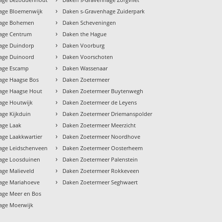
›
age Bloemenwijk
Daken s-Gravenhage Zuiderpark
›
hage Bohemen
Daken Scheveningen
›
age Centrum
Daken the Hague
›
age Duindorp
Daken Voorburg
›
age Duinoord
Daken Voorschoten
›
age Escamp
Daken Wassenaar
›
age Haagse Bos
Daken Zoetermeer
›
age Haagse Hout
Daken Zoetermeer Buytenwegh
›
age Houtwijk
Daken Zoetermeer de Leyens
›
age Kijkduin
Daken Zoetermeer Driemanspolder
›
age Laak
Daken Zoetermeer Meerzicht
›
age Laakkwartier
Daken Zoetermeer Noordhove
›
age Leidschenveen
Daken Zoetermeer Oosterheem
›
age Loosduinen
Daken Zoetermeer Palenstein
›
age Malieveld
Daken Zoetermeer Rokkeveen
›
age Mariahoeve
Daken Zoetermeer Seghwaert
age Meer en Bos
age Moerwijk