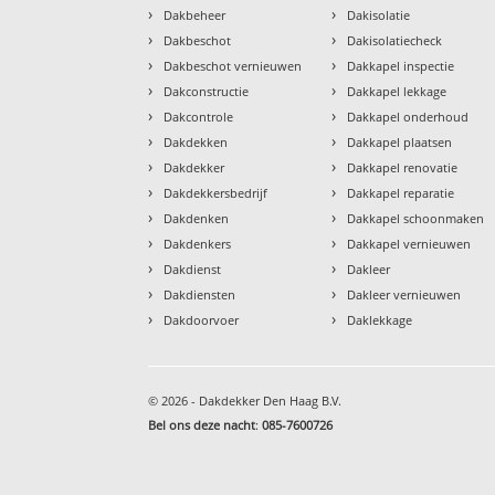
›
›
Dakbeheer
Dakisolatie
›
›
Dakbeschot
Dakisolatiecheck
›
›
Dakbeschot vernieuwen
Dakkapel inspectie
›
›
Dakconstructie
Dakkapel lekkage
›
›
Dakcontrole
Dakkapel onderhoud
›
›
Dakdekken
Dakkapel plaatsen
›
›
Dakdekker
Dakkapel renovatie
›
›
Dakdekkersbedrijf
Dakkapel reparatie
›
›
Dakdenken
Dakkapel schoonmaken
›
›
Dakdenkers
Dakkapel vernieuwen
›
›
Dakdienst
Dakleer
›
›
Dakdiensten
Dakleer vernieuwen
›
›
Dakdoorvoer
Daklekkage
© 2026 - Dakdekker Den Haag B.V.
Bel ons deze nacht
:
085-7600726