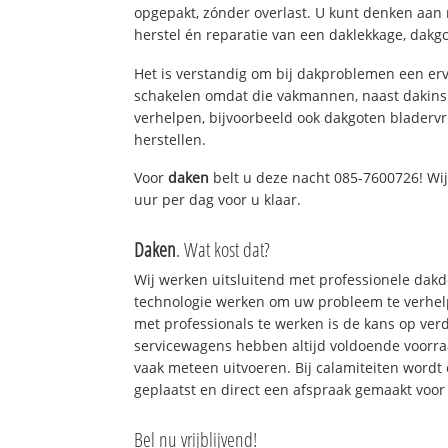
opgepakt, zónder overlast. U kunt denken aan
herstel én reparatie van een daklekkage, dakgo
Het is verstandig om bij dakproblemen een erv
schakelen omdat die vakmannen, naast dakins
verhelpen, bijvoorbeeld ook dakgoten bladerv
herstellen.
Voor
daken
belt u deze nacht 085-7600726! Wij
uur per dag voor u klaar.
Daken
. Wat kost dat?
Wij werken uitsluitend met professionele dak
technologie werken om uw probleem te verhelp
met professionals te werken is de kans op ve
servicewagens hebben altijd voldoende voorr
vaak meteen uitvoeren. Bij calamiteiten wordt
geplaatst en direct een afspraak gemaakt voor 
Bel nu vrijblijvend!