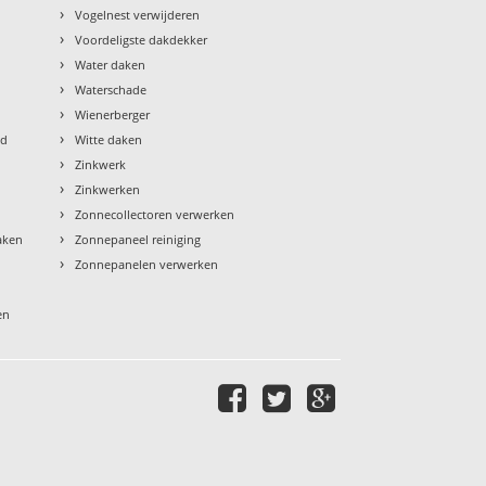
›
Vogelnest verwijderen
›
Voordeligste dakdekker
›
Water daken
›
Waterschade
›
Wienerberger
›
ud
Witte daken
›
Zinkwerk
›
Zinkwerken
›
Zonnecollectoren verwerken
›
aken
Zonnepaneel reiniging
›
Zonnepanelen verwerken
en