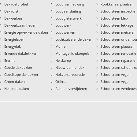
›
›
›
Dakvoetprofiel
Lood vernieuwing
Rookkanaal plaatsen
›
›
›
Dakvorst
Loodaansluiting
Schoorsteen inspectie
›
›
›
Dakwerken
Loodgieterswerk
Schoorsteen klep
›
›
›
Dakwerkzaamheden
Loodwerk
Schoorsteen lekkage
›
›
›
Energie opwekkende daken
Loodwerken
Schoorsteen metselen
›
›
›
Energielabel
Luchtzuiverende daken
Schoorsteen onderho
›
›
›
Energydak
Monier
Schoorsteen plaatsen
›
›
›
Erkende dakdekkker
Montage lichtkoepels
Schoorsteen renovatie
›
›
›
Eternit
Nelskamp
Schoorsteen reparatie
›
›
›
Goede dakdekker
Nieuw pannendak
Schoorsteen schoonm
›
›
›
Goedkope dakdekker
Nokvorst reparatie
Schoorsteen vegen
›
›
›
Groen daken
Offerte
Schoorsteen veger
›
›
›
Hellende daken
Pannen verwijderen
Schoorsteen vernieuw