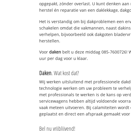
opgepakt, zónder overlast. U kunt denken aan
herstel én reparatie van een daklekkage, dakgo
Het is verstandig om bij dakproblemen een erv
schakelen omdat die vakmannen, naast dakins
verhelpen, bijvoorbeeld ook dakgoten bladerv
herstellen.
Voor
daken
belt u deze middag 085-7600726! Wi
uur per dag voor u klaar.
Daken
. Wat kost dat?
Wij werken uitsluitend met professionele dak
technologie werken om uw probleem te verhelp
met professionals te werken is de kans op ve
servicewagens hebben altijd voldoende voorr
vaak meteen uitvoeren. Bij calamiteiten wordt
geplaatst en direct een afspraak gemaakt voor 
Bel nu vrijblijvend!