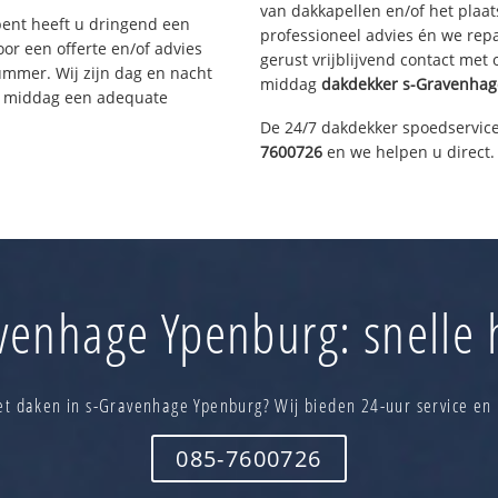
van dakkapellen en/of het plaat
bent heeft u dringend een
professioneel advies én we re
or een offerte en/of advies
gerust vrijblijvend contact met
ummer. Wij zijn dag en nacht
middag
dakdekker
s-Gravenhag
ze middag een adequate
De 24/7 dakdekker spoedservice
7600726
en we helpen u direct.
venhage Ypenburg: snelle h
t daken in s-Gravenhage Ypenburg? Wij bieden 24-uur service en
085-7600726