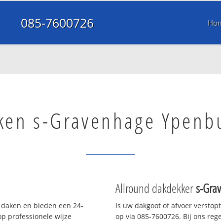
085-7600726
Ho
ken s-Gravenhage Ypenb
Allround dakdekker
s-Gra
e daken en bieden een 24-
Is uw dakgoot of afvoer verstop
p professionele wijze
op via 085-7600726. Bij ons rege