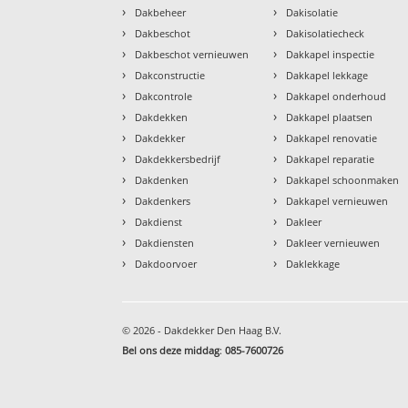
›
›
Dakbeheer
Dakisolatie
›
›
Dakbeschot
Dakisolatiecheck
›
›
Dakbeschot vernieuwen
Dakkapel inspectie
›
›
Dakconstructie
Dakkapel lekkage
›
›
Dakcontrole
Dakkapel onderhoud
›
›
Dakdekken
Dakkapel plaatsen
›
›
Dakdekker
Dakkapel renovatie
›
›
Dakdekkersbedrijf
Dakkapel reparatie
›
›
Dakdenken
Dakkapel schoonmaken
›
›
Dakdenkers
Dakkapel vernieuwen
›
›
Dakdienst
Dakleer
›
›
Dakdiensten
Dakleer vernieuwen
›
›
Dakdoorvoer
Daklekkage
© 2026 - Dakdekker Den Haag B.V.
Bel ons deze middag
:
085-7600726