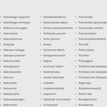
›
›
›
Daklekkage opsporen
Hemelwaterafvoer
Pannendak
›
›
›
Daklekkage verhelpen
Herbruikbare daken
Pannendak aanbrenge
›
›
›
Daklood vervangen
Herstel werkzaamheden
Pannendak isoleren
›
›
›
Dakmeester
Hollandse pannen
Pannendekker
›
›
›
Dakonderhoud
Holle pannen
Pannendekkersbedrijf
›
›
›
Dakplaat
Imerys
Plat dak
›
›
›
Dakraam lekkage
Isolerende daken
Platte daken
›
›
›
Dakraam plaatsen
Kantpanrenovatie
Plumber
›
›
›
Dakrenovatie
Kilgoot
Prijsopgave
›
›
›
Dakreparatie
Kunststof daken
Professioneel dakdekke
›
›
›
Dakrestauratie
Kwaliteitsdak
Professionele dakdekk
›
›
›
Dakscan
Lander Keramiek
Professionele Dakspeci
›
›
›
Dakschade
Leidaken
Regenpijp
›
›
›
Dakservice
Leidekkersbedrijf
Rietdekkersbedrijf
›
›
›
Dakspecialist
Leipannen
Rieten dak
›
›
›
Daktoepassingen
Lekkende schoorsteen
Rookgasafvoer
›
›
›
Dakvenster
Lichtkoepel
Rookkanaal