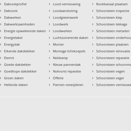
›
›
›
Dakvoetprofiel
Lood vernieuwing
Rookkanaal plaatsen
›
›
›
Dakvorst
Loodaansluiting
Schoorsteen inspectie
›
›
›
Dakwerken
Loodgieterswerk
Schoorsteen klep
›
›
›
Dakwerkzaamheden
Loodwerk
Schoorsteen lekkage
›
›
›
Energie opwekkende daken
Loodwerken
Schoorsteen metselen
›
›
›
Energielabel
Luchtzuiverende daken
Schoorsteen onderho
›
›
›
Energydak
Monier
Schoorsteen plaatsen
›
›
›
Erkende dakdekkker
Montage lichtkoepels
Schoorsteen renovatie
›
›
›
Eternit
Nelskamp
Schoorsteen reparatie
›
›
›
Goede dakdekker
Nieuw pannendak
Schoorsteen schoonm
›
›
›
Goedkope dakdekker
Nokvorst reparatie
Schoorsteen vegen
›
›
›
Groen daken
Offerte
Schoorsteen veger
›
›
›
Hellende daken
Pannen verwijderen
Schoorsteen vernieuw