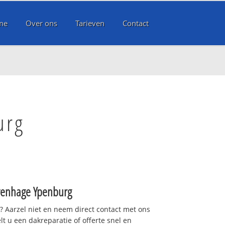
me
Over ons
Tarieven
Contact
urg
venhage Ypenburg
t? Aarzel niet en neem direct contact met ons
lt u een dakreparatie of offerte snel en