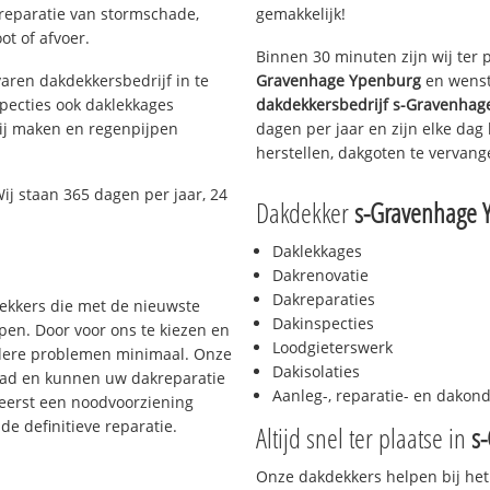
 reparatie van stormschade,
gemakkelijk!
ot of afvoer.
Binnen 30 minuten zijn wij ter 
aren dakdekkersbedrijf in te
Gravenhage Ypenburg
en wenst 
pecties ook daklekkages
dakdekkersbedrijf
s-Gravenhag
rij maken en regenpijpen
dagen per jaar en zijn elke dag
herstellen, dakgoten te vervang
j staan 365 dagen per jaar, 24
Dakdekker
s-Gravenhage 
Daklekkages
Dakrenovatie
Dakreparaties
dekkers die met de nieuwste
Dakinspecties
en. Door voor ons te kiezen en
Loodgieterswerk
rdere problemen minimaal. Onze
Dakisolaties
aad en kunnen uw dakreparatie
Aanleg-, reparatie- en dako
 eerst een noodvoorziening
de definitieve reparatie.
Altijd snel ter plaatse in
s
Onze dakdekkers helpen bij het