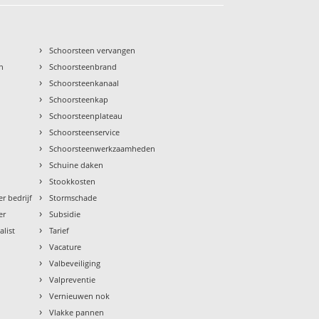
›
Schoorsteen vervangen
›
n
Schoorsteenbrand
›
Schoorsteenkanaal
›
Schoorsteenkap
›
Schoorsteenplateau
›
Schoorsteenservice
›
Schoorsteenwerkzaamheden
›
Schuine daken
›
Stookkosten
›
r bedrijf
Stormschade
›
er
Subsidie
›
alist
Tarief
›
Vacature
›
Valbeveiliging
›
Valpreventie
›
Vernieuwen nok
›
Vlakke pannen