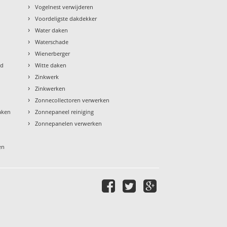
›
Vogelnest verwijderen
›
Voordeligste dakdekker
›
Water daken
›
Waterschade
›
Wienerberger
›
ud
Witte daken
›
Zinkwerk
›
Zinkwerken
›
Zonnecollectoren verwerken
›
aken
Zonnepaneel reiniging
›
Zonnepanelen verwerken
en