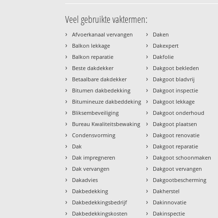
Veel gebruikte vaktermen:
›
›
Afvoerkanaal vervangen
Daken
›
›
Balkon lekkage
Dakexpert
›
›
Balkon reparatie
Dakfolie
›
›
Beste dakdekker
Dakgoot bekleden
›
›
Betaalbare dakdekker
Dakgoot bladvrij
›
›
Bitumen dakbedekking
Dakgoot inspectie
›
›
Bitumineuze dakbeddeking
Dakgoot lekkage
›
›
Bliksembeveiliging
Dakgoot onderhoud
›
›
Bureau Kwaliteitsbewaking
Dakgoot plaatsen
›
›
Condensvorming
Dakgoot renovatie
›
›
Dak
Dakgoot reparatie
›
›
Dak impregneren
Dakgoot schoonmaken
›
›
Dak vervangen
Dakgoot vervangen
›
›
Dakadvies
Dakgootbescherming
›
›
Dakbedekking
Dakherstel
›
›
Dakbedekkingsbedrijf
Dakinnovatie
›
›
Dakbedekkingskosten
Dakinspectie