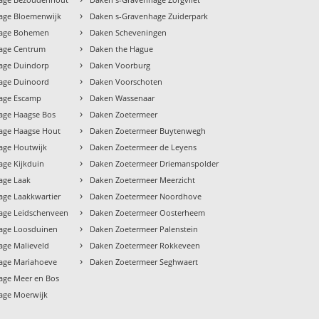
›
age Bloemenwijk
Daken s-Gravenhage Zuiderpark
›
hage Bohemen
Daken Scheveningen
›
age Centrum
Daken the Hague
›
age Duindorp
Daken Voorburg
›
age Duinoord
Daken Voorschoten
›
age Escamp
Daken Wassenaar
›
age Haagse Bos
Daken Zoetermeer
›
age Haagse Hout
Daken Zoetermeer Buytenwegh
›
age Houtwijk
Daken Zoetermeer de Leyens
›
age Kijkduin
Daken Zoetermeer Driemanspolder
›
age Laak
Daken Zoetermeer Meerzicht
›
age Laakkwartier
Daken Zoetermeer Noordhove
›
age Leidschenveen
Daken Zoetermeer Oosterheem
›
age Loosduinen
Daken Zoetermeer Palenstein
›
age Malieveld
Daken Zoetermeer Rokkeveen
›
age Mariahoeve
Daken Zoetermeer Seghwaert
age Meer en Bos
age Moerwijk