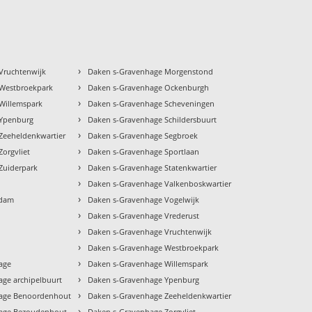
›
Vruchtenwijk
Daken s-Gravenhage Morgenstond
›
Westbroekpark
Daken s-Gravenhage Ockenburgh
›
Willemspark
Daken s-Gravenhage Scheveningen
›
 Ypenburg
Daken s-Gravenhage Schildersbuurt
›
Zeeheldenkwartier
Daken s-Gravenhage Segbroek
›
orgvliet
Daken s-Gravenhage Sportlaan
›
Zuiderpark
Daken s-Gravenhage Statenkwartier
›
Daken s-Gravenhage Valkenboskwartier
›
ndam
Daken s-Gravenhage Vogelwijk
›
Daken s-Gravenhage Vrederust
›
Daken s-Gravenhage Vruchtenwijk
›
Daken s-Gravenhage Westbroekpark
›
age
Daken s-Gravenhage Willemspark
›
ge archipelbuurt
Daken s-Gravenhage Ypenburg
›
age Benoordenhout
Daken s-Gravenhage Zeeheldenkwartier
›
age Bezoudenhout
Daken s-Gravenhage Zorgvliet