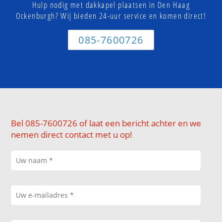
Hulp nodig met dakkapel plaatsen in Den Haag
Ockenburgh? Wij bieden 24-uur service en komen direct!
085-7600726
Bel 085-7600726 of laat een bericht achter en we
nemen direct contact met u op!