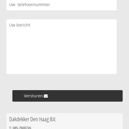
Versturen »
Dakdekker Den Haag B.V.
T: 085-7600726