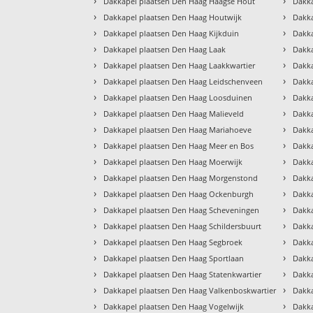
›
›
Dakkapel plaatsen Den Haag Haagse Hout
Dakka
›
›
Dakkapel plaatsen Den Haag Houtwijk
Dakk
›
›
Dakkapel plaatsen Den Haag Kijkduin
Dakk
›
›
Dakkapel plaatsen Den Haag Laak
Dakka
›
›
Dakkapel plaatsen Den Haag Laakkwartier
Dakk
›
›
Dakkapel plaatsen Den Haag Leidschenveen
Dakka
›
›
Dakkapel plaatsen Den Haag Loosduinen
Dakka
›
›
Dakkapel plaatsen Den Haag Malieveld
Dakka
›
›
Dakkapel plaatsen Den Haag Mariahoeve
Dakka
›
›
Dakkapel plaatsen Den Haag Meer en Bos
Dakka
›
›
Dakkapel plaatsen Den Haag Moerwijk
Dakka
›
›
Dakkapel plaatsen Den Haag Morgenstond
Dakka
›
›
Dakkapel plaatsen Den Haag Ockenburgh
Dakka
›
›
Dakkapel plaatsen Den Haag Scheveningen
Dakka
›
›
Dakkapel plaatsen Den Haag Schildersbuurt
Dakka
›
›
Dakkapel plaatsen Den Haag Segbroek
Dakka
›
›
Dakkapel plaatsen Den Haag Sportlaan
Dakka
›
›
Dakkapel plaatsen Den Haag Statenkwartier
Dakka
›
›
Dakkapel plaatsen Den Haag Valkenboskwartier
Dakka
›
›
Dakkapel plaatsen Den Haag Vogelwijk
Dakka