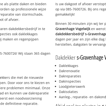
ne als platte daken en bieden
Is uw dakgoot of afvoer verstop
orden op professionele wijze
op via 085-7600726. Bij ons rege
 reparatie van stormschade,
gemakkelijk!
ot of afvoer.
Binnen 30 minuten zijn wij ter 
aren dakdekkersbedrijf in te
Gravenhage Vogelwijk
en wenst 
pecties ook daklekkages
dakdekkersbedrijf
s-Gravenhage
rij maken en regenpijpen
dagen per jaar en zijn elke dag
herstellen, dakgoten te vervang
5-7600726! Wij staan 365 dagen
Dakdekker
s-Gravenhage V
Daklekkages
Dakrenovatie
Dakreparaties
dekkers die met de nieuwste
Dakinspecties
en. Door voor ons te kiezen en
Loodgieterswerk
rdere problemen minimaal. Onze
Dakisolaties
aad en kunnen uw dakreparatie
Aanleg-, reparatie- en dako
 eerst een noodvoorziening
de definitieve reparatie.