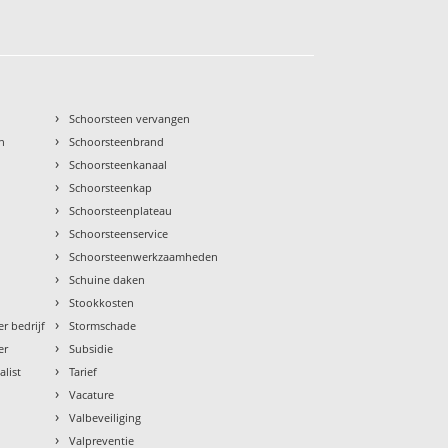
›
Schoorsteen vervangen
›
n
Schoorsteenbrand
›
Schoorsteenkanaal
›
Schoorsteenkap
›
Schoorsteenplateau
›
Schoorsteenservice
›
Schoorsteenwerkzaamheden
›
Schuine daken
›
Stookkosten
›
r bedrijf
Stormschade
›
er
Subsidie
›
alist
Tarief
›
Vacature
›
Valbeveiliging
›
Valpreventie