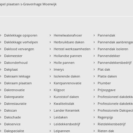
pel plaatsen s-Gravenhage Moerwijk
›
›
›
Daklekkage opsporen
Hemelwaterafvoer
Pannendak
›
›
›
Daklekkage verhelpen
Herbruikbare daken
Pannendak aanbrenge
›
›
›
Daklood vervangen
Herstel werkzaamheden
Pannendak isoleren
›
›
›
Dakmeester
Hollandse pannen
Pannendekker
›
›
›
Dakonderhoud
Holle pannen
Pannendekkersbedrijf
›
›
›
Dakplaat
Imerys
Plat dak
›
›
›
Dakraam lekkage
Isolerende daken
Platte daken
›
›
›
Dakraam plaatsen
Kantpanrenovatie
Plumber
›
›
›
Dakrenovatie
Kilgoot
Prijsopgave
›
›
›
Dakreparatie
Kunststof daken
Professioneel dakdekke
›
›
›
Dakrestauratie
Kwaliteitsdak
Professionele dakdekk
›
›
›
Dakscan
Lander Keramiek
Professionele Dakspeci
›
›
›
Dakschade
Leidaken
Regenpijp
›
›
›
Dakservice
Leidekkersbedrijf
Rietdekkersbedrijf
›
›
›
Dakspecialist
Leipannen
Rieten dak