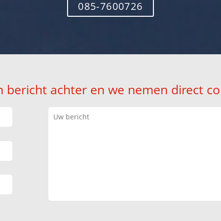
085-7600726
n bericht achter en we nemen direct co