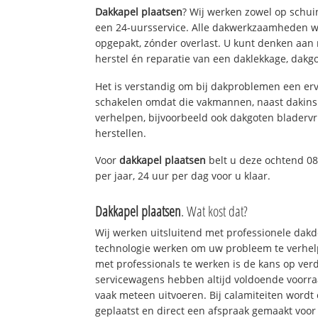
Dakkapel plaatsen
? Wij werken zowel op schui
een 24-uursservice. Alle dakwerkzaamheden w
opgepakt, zónder overlast. U kunt denken aan
herstel én reparatie van een daklekkage, dakgo
Het is verstandig om bij dakproblemen een erv
schakelen omdat die vakmannen, naast dakins
verhelpen, bijvoorbeeld ook dakgoten bladerv
herstellen.
Voor
dakkapel plaatsen
belt u deze ochtend 08
per jaar, 24 uur per dag voor u klaar.
Dakkapel plaatsen
. Wat kost dat?
Wij werken uitsluitend met professionele dak
technologie werken om uw probleem te verhelp
met professionals te werken is de kans op ve
servicewagens hebben altijd voldoende voorr
vaak meteen uitvoeren. Bij calamiteiten wordt
geplaatst en direct een afspraak gemaakt voor 