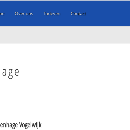
me
Over ons
Tarieven
Contact
hage
venhage Vogelwijk