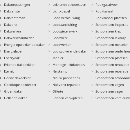
›
›
›
Daktoepassingen
Lekkende schoorsteen
Rookgasafvoer
›
›
›
Dakvenster
Lichtkoepel
Rookkanaal
›
›
›
Dakvoetprofiel
Lood vernieuwing
Rookkanaal plaatsen
›
›
›
Dakvorst
Loodaansluiting
Schoorsteen inspectie
›
›
›
Dakwerken
Loodgieterswerk
Schoorsteen klep
›
›
›
Dakwerkzaamheden
Loodwerk
Schoorsteen lekkage
›
›
›
Energie opwekkende daken
Loodwerken
Schoorsteen metselen
›
›
›
Energielabel
Luchtzuiverende daken
Schoorsteen onderho
›
›
›
Energydak
Monier
Schoorsteen plaatsen
›
›
›
Erkende dakdekkker
Montage lichtkoepels
Schoorsteen renovatie
›
›
›
Eternit
Nelskamp
Schoorsteen reparatie
›
›
›
Goede dakdekker
Nieuw pannendak
Schoorsteen schoonm
›
›
›
Goedkope dakdekker
Nokvorst reparatie
Schoorsteen vegen
›
›
›
Groen daken
Offerte
Schoorsteen veger
›
›
›
Hellende daken
Pannen verwijderen
Schoorsteen vernieuw