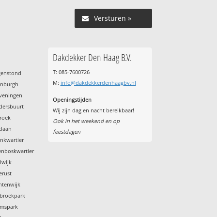
Versturen »
Dakdekker Den Haag B.V.
T: 085-7600726
genstond
M:
info@dakdekkerdenhaagbv.nl
enburgh
eveningen
Openingstijden
ldersbuurt
Wij zijn dag en nacht bereikbaar!
roek
Ook in het weekend en op
tlaan
feestdagen
enkwartier
enboskwartier
lwijk
erust
htenwijk
tbroekpark
emspark