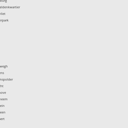
nburg
eldenkwartier
liet
erpark
nwegh
ens
anspolder
cht
hove
rheem
ein
veen
ert