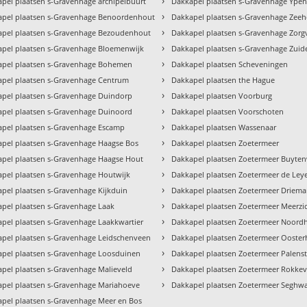
›
pel plaatsen s-Gravenhage archipelbuurt
Dakkapel plaatsen s-Gravenhage Ype
›
apel plaatsen s-Gravenhage Benoordenhout
Dakkapel plaatsen s-Gravenhage Zeeh
›
apel plaatsen s-Gravenhage Bezoudenhout
Dakkapel plaatsen s-Gravenhage Zorgv
›
pel plaatsen s-Gravenhage Bloemenwijk
Dakkapel plaatsen s-Gravenhage Zuid
›
apel plaatsen s-Gravenhage Bohemen
Dakkapel plaatsen Scheveningen
›
pel plaatsen s-Gravenhage Centrum
Dakkapel plaatsen the Hague
›
pel plaatsen s-Gravenhage Duindorp
Dakkapel plaatsen Voorburg
›
pel plaatsen s-Gravenhage Duinoord
Dakkapel plaatsen Voorschoten
›
pel plaatsen s-Gravenhage Escamp
Dakkapel plaatsen Wassenaar
›
pel plaatsen s-Gravenhage Haagse Bos
Dakkapel plaatsen Zoetermeer
›
pel plaatsen s-Gravenhage Haagse Hout
Dakkapel plaatsen Zoetermeer Buyte
›
pel plaatsen s-Gravenhage Houtwijk
Dakkapel plaatsen Zoetermeer de Ley
›
pel plaatsen s-Gravenhage Kijkduin
Dakkapel plaatsen Zoetermeer Driem
›
pel plaatsen s-Gravenhage Laak
Dakkapel plaatsen Zoetermeer Meerzi
›
pel plaatsen s-Gravenhage Laakkwartier
Dakkapel plaatsen Zoetermeer Noord
›
pel plaatsen s-Gravenhage Leidschenveen
Dakkapel plaatsen Zoetermeer Ooste
›
pel plaatsen s-Gravenhage Loosduinen
Dakkapel plaatsen Zoetermeer Palenst
›
pel plaatsen s-Gravenhage Malieveld
Dakkapel plaatsen Zoetermeer Rokke
›
pel plaatsen s-Gravenhage Mariahoeve
Dakkapel plaatsen Zoetermeer Seghwa
pel plaatsen s-Gravenhage Meer en Bos