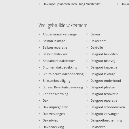
›
›
Dakkapel plaatsen Den Haag Vrederust
Dakka
Veel gebruikte vaktermen:
›
›
Afvoerkanaal vervangen
Daken
›
›
Balkon lekkage
Dakexpert
›
›
Balkon reparatie
Dakfolie
›
›
Beste dakdekker
Dakgoot bekleden
›
›
Betaalbare dakdekker
Dakgoot bladvrij
›
›
Bitumen dakbedekking
Dakgoot inspectie
›
›
Bitumineuze dakbeddeking
Dakgoot lekkage
›
›
Bliksembeveiliging
Dakgoot onderhoud
›
›
Bureau Kwaliteitsbewaking
Dakgoot plaatsen
›
›
Condensvorming
Dakgoot renovatie
›
›
Dak
Dakgoot reparatie
›
›
Dak impregneren
Dakgoot schoonmaken
›
›
Dak vervangen
Dakgoot vervangen
›
›
Dakadvies
Dakgootbescherming
›
›
Dakbedekking
Dakherstel