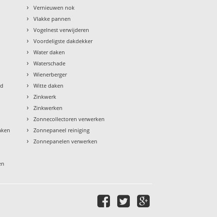
›
Vernieuwen nok
›
Vlakke pannen
›
Vogelnest verwijderen
›
Voordeligste dakdekker
›
Water daken
›
Waterschade
›
Wienerberger
›
ud
Witte daken
›
Zinkwerk
›
Zinkwerken
›
Zonnecollectoren verwerken
›
aken
Zonnepaneel reiniging
›
Zonnepanelen verwerken
en