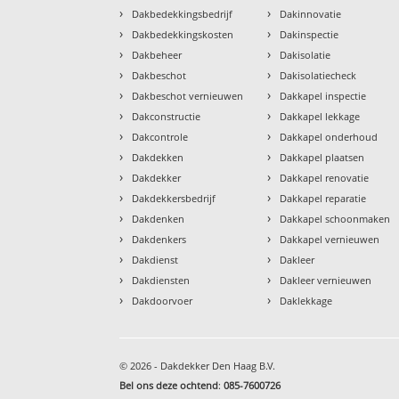
›
›
Dakbedekkingsbedrijf
Dakinnovatie
›
›
Dakbedekkingskosten
Dakinspectie
›
›
Dakbeheer
Dakisolatie
›
›
Dakbeschot
Dakisolatiecheck
›
›
Dakbeschot vernieuwen
Dakkapel inspectie
›
›
Dakconstructie
Dakkapel lekkage
›
›
Dakcontrole
Dakkapel onderhoud
›
›
Dakdekken
Dakkapel plaatsen
›
›
Dakdekker
Dakkapel renovatie
›
›
Dakdekkersbedrijf
Dakkapel reparatie
›
›
Dakdenken
Dakkapel schoonmaken
›
›
Dakdenkers
Dakkapel vernieuwen
›
›
Dakdienst
Dakleer
›
›
Dakdiensten
Dakleer vernieuwen
›
›
Dakdoorvoer
Daklekkage
© 2026 - Dakdekker Den Haag B.V.
Bel ons deze ochtend
:
085-7600726