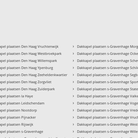
›
pel plaatsen Den Haag Vruchtenwijk
Dakkapel plaatsen s-Gravenhage Mor
›
apel plaatsen Den Haag Westbroekpark
Dakkapel plaatsen s-Gravenhage Ock
›
pel plaatsen Den Haag Willemspark
Dakkapel plaatsen s-Gravenhage Sch
›
apel plaatsen Den Haag Ypenburg
Dakkapel plaatsen s-Gravenhage Schi
›
pel plaatsen Den Haag Zeeheldenkwartier
Dakkapel plaatsen s-Gravenhage Segb
›
pel plaatsen Den Haag Zorgvliet
Dakkapel plaatsen s-Gravenhage Spor
›
pel plaatsen Den Haag Zuiderpark
Dakkapel plaatsen s-Gravenhage Stat
›
pel plaatsen la Haye
Dakkapel plaatsen s-Gravenhage Valk
›
apel plaatsen Leidschendam
Dakkapel plaatsen s-Gravenhage Voge
›
apel plaatsen Nootdorp
Dakkapel plaatsen s-Gravenhage Vred
›
pel plaatsen Pijnacker
Dakkapel plaatsen s-Gravenhage Vruc
›
pel plaatsen Rijswijk
Dakkapel plaatsen s-Gravenhage Wes
›
pel plaatsen s-Gravenhage
Dakkapel plaatsen s-Gravenhage Will