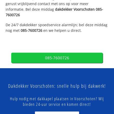
gerust vrijblijvend contact met ons op voor meer
informatie. Bel deze middag
dakdekker
Voorschoten
085-
7600726
De 24/7 dakdekker spoedservice alarmlijn; bel deze middag
nog met
085-7600726
en we helpen u direct.
085-7600726
Dakdekker Voorschoten: snelle hulp bij dakwerk!
Hulp nodig met dakkapel plaatsen in Voorschoten? Wij
bieden 24-uur service en komen direct!