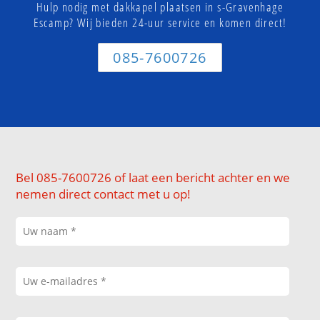
Hulp nodig met dakkapel plaatsen in s-Gravenhage
Escamp? Wij bieden 24-uur service en komen direct!
085-7600726
Bel 085-7600726 of laat een bericht achter en we
nemen direct contact met u op!