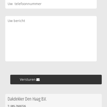
Versturen »
Dakdekker Den Haag B.V.
T: 085-7600726