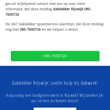
gerust vrijblijvend contact met ons op voor meer
informatie. Bel deze middag
dakdekker
Rijswijk
085-
7600726
De 24/7 dakdekker spoedservice alarmlijn; bel deze middag
nog met
085-7600726
en we helpen u direct.
085-7600726
Dakdekker Rijswijk: snelle hulp bij dakwerk!
Hulp nodig met loodgieterswerk in Rijswijk? Wij bieden 24-
uur service en komen direct!