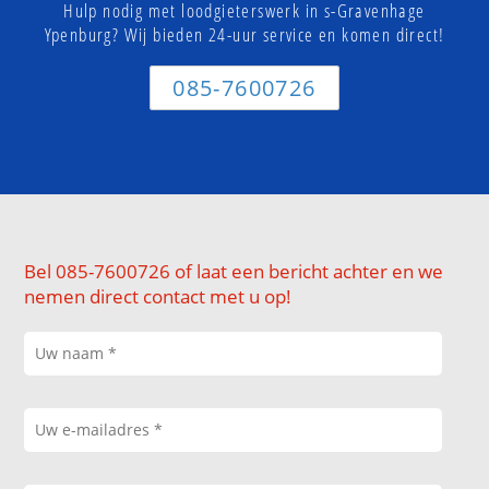
Hulp nodig met loodgieterswerk in s-Gravenhage
Ypenburg? Wij bieden 24-uur service en komen direct!
085-7600726
Bel 085-7600726 of laat een bericht achter en we
nemen direct contact met u op!