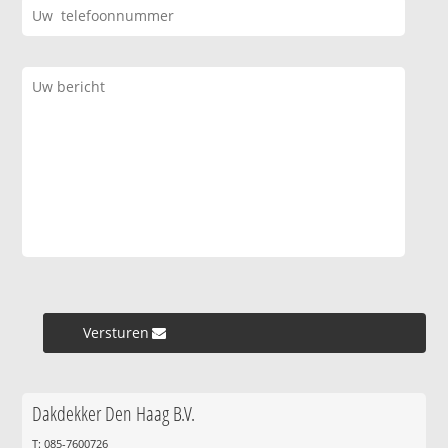
Versturen »
Dakdekker Den Haag B.V.
T: 085-7600726