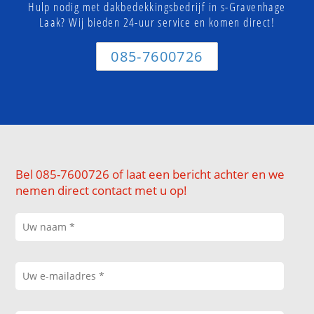
Hulp nodig met dakbedekkingsbedrijf in s-Gravenhage
Laak? Wij bieden 24-uur service en komen direct!
085-7600726
Bel 085-7600726 of laat een bericht achter en we
nemen direct contact met u op!