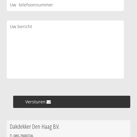
Versturen »
Dakdekker Den Haag B.V.
T: 085-7600726