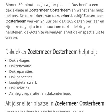
Binnen 30 minuten zijn wij ter plaatse! Dus heeft u een
daklekkage in
Zoetermeer Oosterheem
en wenst snel hulp,
bel ons. De dakdekkers van
dakdekkersbedrijf
Zoetermeer
Oosterheem
werken 24 uur per dag, 365 dagen per jaar en
zijn elke dag bij u in de buurt om dakbedekking te
herstellen, dakgoten te vervangen en/of dakinspectie uit te
voeren.
Dakdekker
Zoetermeer Oosterheem
helpt bij:
Daklekkages
Dakrenovatie
Dakreparaties
Dakinspecties
Loodgieterswerk
Dakisolaties
Aanleg-, reparatie- en dakonderhoud
Altijd snel ter plaatse in
Zoetermeer Oosterheem
Onze dakdekkers helpen bij het herstellen van