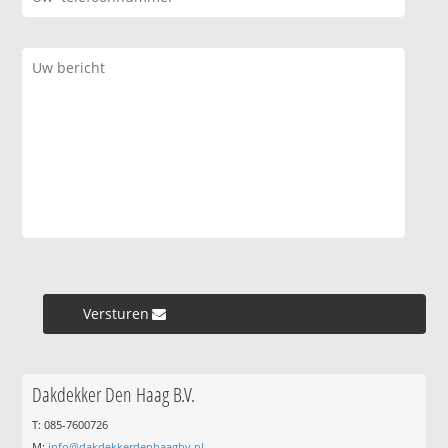
Versturen »
Dakdekker Den Haag B.V.
T: 085-7600726
M:
info@dakdekkerdenhaagbv.nl