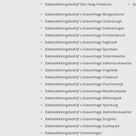
›
›
Dakbedekkingsbedrijf Den Haag Vrederust
D
›
Dakbedekkingsbedrijf s-Gravenhage Morgenstond
›
Dakbedekkingsbedrijf s-Gravenhage Ockenburgh
›
Dakbedekkingsbedrijf s-Gravenhage Scheveningen
›
Dakbedekkingsbedrijf s-Gravenhage Schildersbuurt
›
Dakbedekkingsbedrijf s-Gravenhage Segbroek
›
Dakbedekkingsbedrijf s-Gravenhage Sportlaan
›
Dakbedekkingsbedrijf s-Gravenhage Statenkwartier
›
Dakbedekkingsbedrijf s-Gravenhage Valkenboskwartier
›
Dakbedekkingsbedrijf s-Gravenhage Vogelwijk
›
Dakbedekkingsbedrijf s-Gravenhage Vrederust
›
Dakbedekkingsbedrijf s-Gravenhage Vruchtenwijk
›
Dakbedekkingsbedrijf s-Gravenhage Westbroekpark
›
Dakbedekkingsbedrijf s-Gravenhage Willemspark
›
Dakbedekkingsbedrijf s-Gravenhage Ypenburg
›
Dakbedekkingsbedrijf s-Gravenhage Zeeheldenkwartier
›
Dakbedekkingsbedrijf s-Gravenhage Zorgvliet
›
Dakbedekkingsbedrijf s-Gravenhage Zuiderpark
›
Dakbedekkingsbedrijf Scheveningen