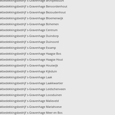
akbedekkingsbedrijf s-Gravenhage archipelbuurt
akbedekkingsbedrijf s-Gravenhage Benoordenhout
akbedekkingsbedrijf s-Gravenhage Bezoudenhout
akbedekkingsbedrijf s-Gravenhage Bloemenwijk
akbedekkingsbedrijf s-Gravenhage Bohemen
akbedekkingsbedrijf s-Gravenhage Centrum
akbedekkingsbedrijf s-Gravenhage Duindorp
akbedekkingsbedrijf s-Gravenhage Duinoord
akbedekkingsbedrijf s-Gravenhage Escamp
akbedekkingsbedrijf s-Gravenhage Haagse Bos
akbedekkingsbedrijf s-Gravenhage Haagse Hout
akbedekkingsbedrijf s-Gravenhage Houtwijk
akbedekkingsbedrijf s-Gravenhage Kijkduin
akbedekkingsbedrijf s-Gravenhage Laak
akbedekkingsbedrijf s-Gravenhage Laakkwartier
akbedekkingsbedrijf s-Gravenhage Leidschenveen
akbedekkingsbedrijf s-Gravenhage Loosduinen
akbedekkingsbedrijf s-Gravenhage Malieveld
akbedekkingsbedrijf s-Gravenhage Mariahoeve
akbedekkingsbedrijf s-Gravenhage Meer en Bos