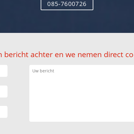
085-7600726
n bericht achter en we nemen direct co