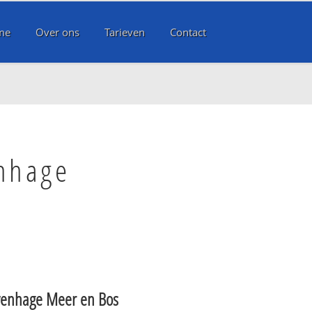
me
Over ons
Tarieven
Contact
enhage
venhage Meer en Bos