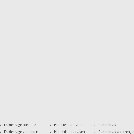
›
›
›
Daklekkage opsporen
Hemelwaterafvoer
Pannendak
›
›
›
Daklekkage verhelpen
Herbruikbare daken
Pannendak aanbrenge