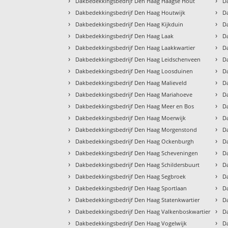
›
›
Dakbedekkingsbedrijf Den Haag Haagse Hout
D
›
›
Dakbedekkingsbedrijf Den Haag Houtwijk
D
›
›
Dakbedekkingsbedrijf Den Haag Kijkduin
D
›
›
Dakbedekkingsbedrijf Den Haag Laak
D
›
›
Dakbedekkingsbedrijf Den Haag Laakkwartier
D
›
›
Dakbedekkingsbedrijf Den Haag Leidschenveen
D
›
›
Dakbedekkingsbedrijf Den Haag Loosduinen
D
›
›
Dakbedekkingsbedrijf Den Haag Malieveld
D
›
›
Dakbedekkingsbedrijf Den Haag Mariahoeve
D
›
›
Dakbedekkingsbedrijf Den Haag Meer en Bos
D
›
›
Dakbedekkingsbedrijf Den Haag Moerwijk
D
›
›
Dakbedekkingsbedrijf Den Haag Morgenstond
D
›
›
Dakbedekkingsbedrijf Den Haag Ockenburgh
D
›
›
Dakbedekkingsbedrijf Den Haag Scheveningen
D
›
›
Dakbedekkingsbedrijf Den Haag Schildersbuurt
D
›
›
Dakbedekkingsbedrijf Den Haag Segbroek
D
›
›
Dakbedekkingsbedrijf Den Haag Sportlaan
D
›
›
Dakbedekkingsbedrijf Den Haag Statenkwartier
D
›
›
Dakbedekkingsbedrijf Den Haag Valkenboskwartier
D
›
›
Dakbedekkingsbedrijf Den Haag Vogelwijk
D