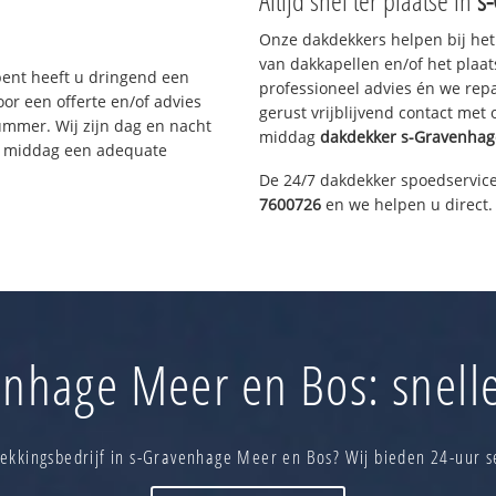
Altijd snel ter plaatse in
s
Onze dakdekkers helpen bij het
van dakkapellen en/of het plaat
bent heeft u dringend een
professioneel advies én we re
or een offerte en/of advies
gerust vrijblijvend contact met
ummer. Wij zijn dag en nacht
middag
dakdekker
s-Gravenhag
ze middag een adequate
De 24/7 dakdekker spoedservice
7600726
en we helpen u direct.
nhage Meer en Bos: snelle
kkingsbedrijf in s-Gravenhage Meer en Bos? Wij bieden 24-uur s