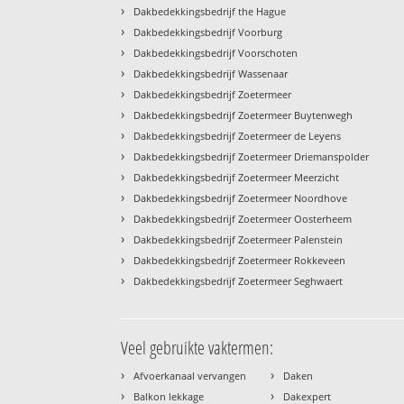
›
Dakbedekkingsbedrijf the Hague
›
Dakbedekkingsbedrijf Voorburg
›
Dakbedekkingsbedrijf Voorschoten
›
Dakbedekkingsbedrijf Wassenaar
›
Dakbedekkingsbedrijf Zoetermeer
›
Dakbedekkingsbedrijf Zoetermeer Buytenwegh
›
Dakbedekkingsbedrijf Zoetermeer de Leyens
›
Dakbedekkingsbedrijf Zoetermeer Driemanspolder
›
Dakbedekkingsbedrijf Zoetermeer Meerzicht
›
Dakbedekkingsbedrijf Zoetermeer Noordhove
›
Dakbedekkingsbedrijf Zoetermeer Oosterheem
›
Dakbedekkingsbedrijf Zoetermeer Palenstein
›
Dakbedekkingsbedrijf Zoetermeer Rokkeveen
›
Dakbedekkingsbedrijf Zoetermeer Seghwaert
Veel gebruikte vaktermen:
›
›
Afvoerkanaal vervangen
Daken
›
›
Balkon lekkage
Dakexpert