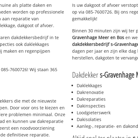
huine als platte daken en
Is uw dakgoot of afvoer verstop
heden worden op professionele
op via 085-7600726. Bij ons rege
n aan reparatie van
gemakkelijk!
ekkage, dakgoot of afvoer.
Binnen 30 minuten zijn wij ter 
aren dakdekkersbedrijf in te
Gravenhage Meer en Bos
en wen
pecties ook daklekkages
dakdekkersbedrijf
s-Gravenhag
rij maken en regenpijpen
dagen per jaar en zijn elke dag
herstellen, dakgoten te vervang
 085-7600726! Wij staan 365
Dakdekker
s-Gravenhage 
Daklekkages
Dakrenovatie
Dakreparaties
dekkers die met de nieuwste
Dakinspecties
en. Door voor ons te kiezen en
Loodgieterswerk
rdere problemen minimaal. Onze
Dakisolaties
aad en kunnen uw dakreparatie
Aanleg-, reparatie- en dako
 eerst een noodvoorziening
de definitieve reparatie.