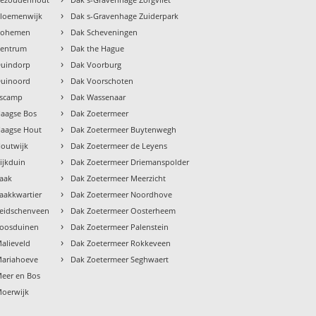
›
Bloemenwijk
Dak s-Gravenhage Zuiderpark
›
 Bohemen
Dak Scheveningen
›
Centrum
Dak the Hague
›
Duindorp
Dak Voorburg
›
Duinoord
Dak Voorschoten
›
Escamp
Dak Wassenaar
›
Haagse Bos
Dak Zoetermeer
›
Haagse Hout
Dak Zoetermeer Buytenwegh
›
Houtwijk
Dak Zoetermeer de Leyens
›
ijkduin
Dak Zoetermeer Driemanspolder
›
Laak
Dak Zoetermeer Meerzicht
›
aakkwartier
Dak Zoetermeer Noordhove
›
Leidschenveen
Dak Zoetermeer Oosterheem
›
Loosduinen
Dak Zoetermeer Palenstein
›
alieveld
Dak Zoetermeer Rokkeveen
›
Mariahoeve
Dak Zoetermeer Seghwaert
eer en Bos
Moerwijk