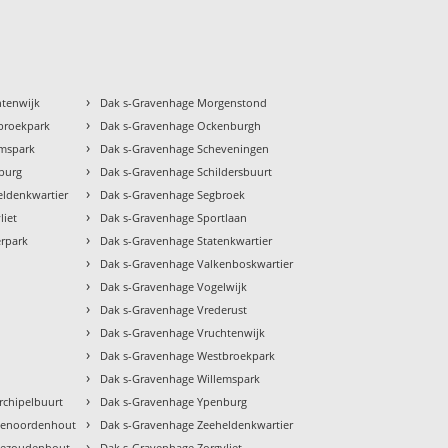
›
htenwijk
Dak s-Gravenhage Morgenstond
›
broekpark
Dak s-Gravenhage Ockenburgh
›
emspark
Dak s-Gravenhage Scheveningen
›
burg
Dak s-Gravenhage Schildersbuurt
›
ldenkwartier
Dak s-Gravenhage Segbroek
›
liet
Dak s-Gravenhage Sportlaan
›
rpark
Dak s-Gravenhage Statenkwartier
›
Dak s-Gravenhage Valkenboskwartier
›
Dak s-Gravenhage Vogelwijk
›
Dak s-Gravenhage Vrederust
›
Dak s-Gravenhage Vruchtenwijk
›
Dak s-Gravenhage Westbroekpark
›
Dak s-Gravenhage Willemspark
›
rchipelbuurt
Dak s-Gravenhage Ypenburg
›
Benoordenhout
Dak s-Gravenhage Zeeheldenkwartier
›
Bezoudenhout
Dak s-Gravenhage Zorgvliet