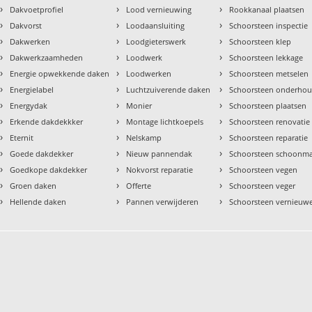
›
›
›
Dakvoetprofiel
Lood vernieuwing
Rookkanaal plaatsen
›
›
›
Dakvorst
Loodaansluiting
Schoorsteen inspectie
›
›
›
Dakwerken
Loodgieterswerk
Schoorsteen klep
›
›
›
Dakwerkzaamheden
Loodwerk
Schoorsteen lekkage
›
›
›
Energie opwekkende daken
Loodwerken
Schoorsteen metselen
›
›
›
Energielabel
Luchtzuiverende daken
Schoorsteen onderho
›
›
›
Energydak
Monier
Schoorsteen plaatsen
›
›
›
Erkende dakdekkker
Montage lichtkoepels
Schoorsteen renovatie
›
›
›
Eternit
Nelskamp
Schoorsteen reparatie
›
›
›
Goede dakdekker
Nieuw pannendak
Schoorsteen schoonm
›
›
›
Goedkope dakdekker
Nokvorst reparatie
Schoorsteen vegen
›
›
›
Groen daken
Offerte
Schoorsteen veger
›
›
›
Hellende daken
Pannen verwijderen
Schoorsteen vernieuw