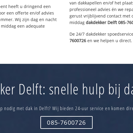
van dakkapellen en/of het plaat
bent heeft u dringend een
professioneel advies én we re
or een offerte en/of advies
gerust vrijblijvend contact met
ummer. Wij zijn dag en nacht
middag
dakdekker
Delft
085-76
ze middag een adequate
De 24/7 dakdekker spoedservice
7600726
en we helpen u direct.
er Delft: snelle hulp bij 
p nodig met dak in Delft? Wij bieden 24-uur service en komen dir
085-7600726