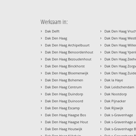
Werkzaam in:
›
›
Dak Delft
Dak Den Haag Vruc
›
›
Dak Den Haag
Dak Den Haag West
›
›
Dak Den Haag Archipelbuurt
Dak Den Haag Will
›
›
Dak Den Haag Benoordenhout
Dak Den Haag Ypen
›
›
Dak Den Haag Bezoudenhout
Dak Den Haag Zeehe
›
›
Dak Den Haag Binckhorst
Dak Den Haag Zorgv
›
›
Dak Den Haag Bloemenwijk
Dak Den Haag Zuide
›
›
Dak Den Haag Bohemen
Dak la Haye
›
›
Dak Den Haag Centrum
Dak Leidschendam
›
›
Dak Den Haag Duindorp
Dak Nootdorp
›
›
Dak Den Haag Duinoord
Dak Pijnacker
›
›
Dak Den Haag Escamp
Dak Rijswijk
›
›
Dak Den Haag Haagse Bos
Dak s-Gravenhage
›
›
Dak Den Haag Haagse Hout
Dak s-Gravenhage a
›
›
Dak Den Haag Houtwijk
Dak s-Gravenhage 
›
›
Dak Den Haag Kijkduin
Dak s-Gravenhage 