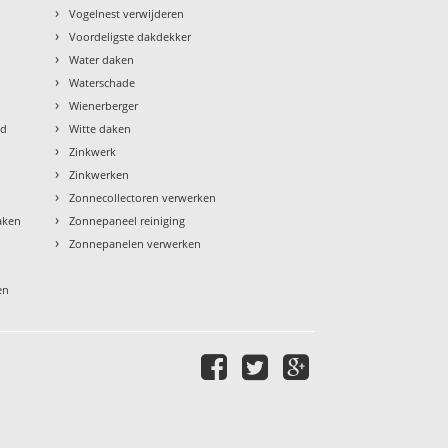
›
Vogelnest verwijderen
›
Voordeligste dakdekker
›
Water daken
›
Waterschade
›
Wienerberger
›
ud
Witte daken
›
Zinkwerk
›
Zinkwerken
›
Zonnecollectoren verwerken
›
aken
Zonnepaneel reiniging
›
Zonnepanelen verwerken
en