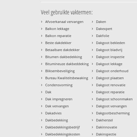
Veel gebruikte vaktermen:
›
›
Afvoerkanaal vervangen
Daken
›
›
Balkon lekkage
Dakexpert
›
›
Balkon reparatie
Dakfolie
›
›
Beste dakdekker
Dakgoot bekleden
›
›
Betaalbare dakdekker
Dakgoot bladvrij
›
›
Bitumen dakbedekking
Dakgoot inspectie
›
›
Bitumineuze dakbeddeking
Dakgoot lekkage
›
›
Bliksembeveiliging
Dakgoot onderhoud
›
›
Bureau Kwaliteitsbewaking
Dakgoot plaatsen
›
›
Condensvorming
Dakgoot renovatie
›
›
Dak
Dakgoot reparatie
›
›
Dak impregneren
Dakgoot schoonmaken
›
›
Dak vervangen
Dakgoot vervangen
›
›
Dakadvies
Dakgootbescherming
›
›
Dakbedekking
Dakherstel
›
›
Dakbedekkingsbedrijf
Dakinnovatie
›
›
Dakbedekkingskosten
Dakinspectie