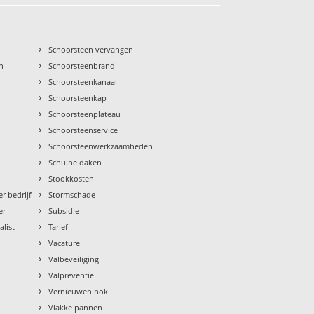
›
Schoorsteen vervangen
›
n
Schoorsteenbrand
›
Schoorsteenkanaal
›
Schoorsteenkap
›
Schoorsteenplateau
›
Schoorsteenservice
›
Schoorsteenwerkzaamheden
›
Schuine daken
›
Stookkosten
›
r bedrijf
Stormschade
›
er
Subsidie
›
alist
Tarief
›
Vacature
›
Valbeveiliging
›
Valpreventie
›
Vernieuwen nok
›
Vlakke pannen