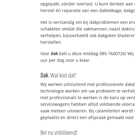
opgepakt, zónder overlast. U kunt denken aan
herstel én reparatie van een daklekkage, dakgo
Het is verstandig om bij dakproblemen een erv
schakelen omdat die vakmannen, naast dakins
verhelpen, bijvoorbeeld ook dakgoten bladerv
herstellen.
Voor
dak
belt u deze middag 085-7600726! Wij 
uur per dag voor u klaar.
Dak
. Wat kost dat?
Wij werken uitsluitend met professionele dak
technologie werken om uw probleem te verhelp
met professionals te werken is de kans op ve
servicewagens hebben altijd voldoende voorr
vaak meteen uitvoeren. Bij calamiteiten wordt
geplaatst en direct een afspraak gemaakt voor 
Bel nu vrijblijvend!