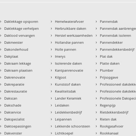
›
›
›
Daklekkage opsporen
Hemelwaterafvoer
Pannendak
›
›
›
Daklekkage verhelpen
Herbruikbare daken
Pannendak aanbrenge
›
›
›
Daklood vervangen
Herstel werkzaamheden
Pannendak isoleren
›
›
›
Dakmeester
Hollandse pannen
Pannendekker
›
›
›
Dakonderhoud
Holle pannen
Pannendekkersbedrijf
›
›
›
Dakplaat
Imerys
Plat dak
›
›
›
Dakraam lekkage
Isolerende daken
Platte daken
›
›
›
Dakraam plaatsen
Kantpanrenovatie
Plumber
›
›
›
Dakrenovatie
Kilgoot
Prijsopgave
›
›
›
Dakreparatie
Kunststof daken
Professioneel dakdekke
›
›
›
Dakrestauratie
Kwaliteitsdak
Professionele dakdekk
›
›
›
Dakscan
Lander Keramiek
Professionele Dakspeci
›
›
›
Dakschade
Leidaken
Regenpijp
›
›
›
Dakservice
Leidekkersbedrijf
Rietdekkersbedrijf
›
›
›
Dakspecialist
Leipannen
Rieten dak
›
›
›
Daktoepassingen
Lekkende schoorsteen
Rookgasafvoer
›
›
›
Dakvenster
Lichtkoepel
Rookkanaal