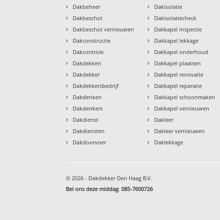
›
›
Dakbeheer
Dakisolatie
›
›
Dakbeschot
Dakisolatiecheck
›
›
Dakbeschot vernieuwen
Dakkapel inspectie
›
›
Dakconstructie
Dakkapel lekkage
›
›
Dakcontrole
Dakkapel onderhoud
›
›
Dakdekken
Dakkapel plaatsen
›
›
Dakdekker
Dakkapel renovatie
›
›
Dakdekkersbedrijf
Dakkapel reparatie
›
›
Dakdenken
Dakkapel schoonmaken
›
›
Dakdenkers
Dakkapel vernieuwen
›
›
Dakdienst
Dakleer
›
›
Dakdiensten
Dakleer vernieuwen
›
›
Dakdoorvoer
Daklekkage
© 2026 - Dakdekker Den Haag B.V.
Bel ons deze middag
:
085-7600726