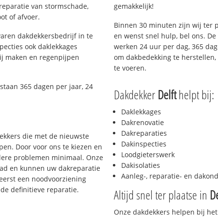
 reparatie van stormschade,
gemakkelijk!
ot of afvoer.
Binnen 30 minuten zijn wij ter 
aren dakdekkersbedrijf in te
en wenst snel hulp, bel ons. D
pecties ook daklekkages
werken 24 uur per dag, 365 dage
rij maken en regenpijpen
om dakbedekking te herstellen, 
te voeren.
staan 365 dagen per jaar, 24
Dakdekker
Delft
helpt bij:
Daklekkages
Dakrenovatie
Dakreparaties
dekkers die met de nieuwste
Dakinspecties
en. Door voor ons te kiezen en
Loodgieterswerk
rdere problemen minimaal. Onze
Dakisolaties
aad en kunnen uw dakreparatie
Aanleg-, reparatie- en dako
 eerst een noodvoorziening
de definitieve reparatie.
Altijd snel ter plaatse in
De
Onze dakdekkers helpen bij het