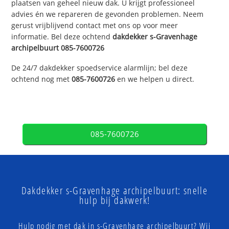
plaatsen van geheel nieuw dak. U krijgt professioneel
advies én we repareren de gevonden problemen. Neem
gerust vrijblijvend contact met ons op voor meer
informatie. Bel deze ochtend
dakdekker
s-Gravenhage
archipelbuurt
085-7600726
De 24/7 dakdekker spoedservice alarmlijn; bel deze
ochtend nog met
085-7600726
en we helpen u direct.
085-7600726
Dakdekker s-Gravenhage archipelbuurt: snelle
hulp bij dakwerk!
Hulp nodig met dak in s-Gravenhage archipelbuurt? Wij