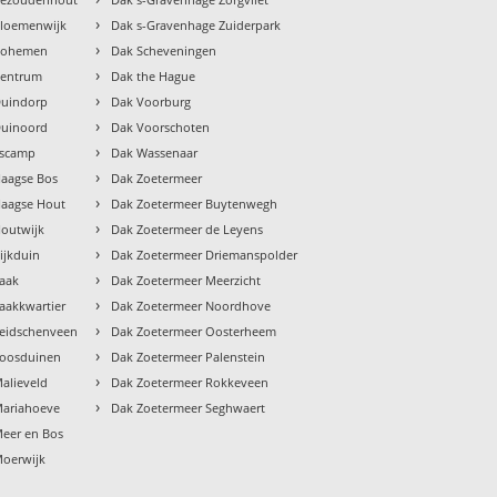
›
Bloemenwijk
Dak s-Gravenhage Zuiderpark
›
 Bohemen
Dak Scheveningen
›
Centrum
Dak the Hague
›
Duindorp
Dak Voorburg
›
Duinoord
Dak Voorschoten
›
Escamp
Dak Wassenaar
›
Haagse Bos
Dak Zoetermeer
›
Haagse Hout
Dak Zoetermeer Buytenwegh
›
Houtwijk
Dak Zoetermeer de Leyens
›
ijkduin
Dak Zoetermeer Driemanspolder
›
Laak
Dak Zoetermeer Meerzicht
›
aakkwartier
Dak Zoetermeer Noordhove
›
Leidschenveen
Dak Zoetermeer Oosterheem
›
Loosduinen
Dak Zoetermeer Palenstein
›
alieveld
Dak Zoetermeer Rokkeveen
›
Mariahoeve
Dak Zoetermeer Seghwaert
eer en Bos
Moerwijk