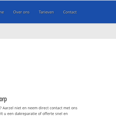
me
Over ons
Tarieven
Contact
orp
t? Aarzel niet en neem direct contact met ons
lt u een dakreparatie of offerte snel en