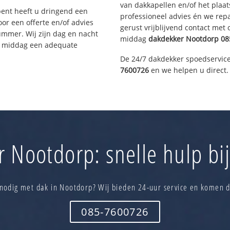
van dakkapellen en/of het plaat
bent heeft u dringend een
professioneel advies én we re
or een offerte en/of advies
gerust vrijblijvend contact met
ummer. Wij zijn dag en nacht
middag
dakdekker
Nootdorp
08
ze middag een adequate
De 24/7 dakdekker spoedservice
7600726
en we helpen u direct.
 Nootdorp: snelle hulp bi
nodig met dak in Nootdorp? Wij bieden 24-uur service en komen d
085-7600726