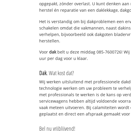
opgepakt, zónder overlast. U kunt denken aan
herstel én reparatie van een daklekkage, dakgo
Het is verstandig om bij dakproblemen een erv
schakelen omdat die vakmannen, naast dakins
verhelpen, bijvoorbeeld ook dakgoten bladerv
herstellen.
Voor
dak
belt u deze middag 085-7600726! Wij 
uur per dag voor u klaar.
Dak
. Wat kost dat?
Wij werken uitsluitend met professionele dak
technologie werken om uw probleem te verhelp
met professionals te werken is de kans op ve
servicewagens hebben altijd voldoende voorr
vaak meteen uitvoeren. Bij calamiteiten wordt
geplaatst en direct een afspraak gemaakt voor 
Bel nu vrijblijvend!