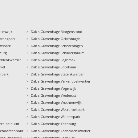
›
htenwijk
Dak s-Gravenhage Morgenstond
›
broekpark
Dak s-Gravenhage Ockenburgh
›
emspark
Dak s-Gravenhage Scheveningen
›
burg
Dak s-Gravenhage Schildersbuurt
›
ldenkwartier
Dak s-Gravenhage Segbroek
›
liet
Dak s-Gravenhage Sportlaan
›
rpark
Dak s-Gravenhage Statenkwartier
›
Dak s-Gravenhage Valkenboskwartier
›
Dak s-Gravenhage Vogelwijk
›
Dak s-Gravenhage Vrederust
›
Dak s-Gravenhage Vruchtenwijk
›
Dak s-Gravenhage Westbroekpark
›
Dak s-Gravenhage Willemspark
›
rchipelbuurt
Dak s-Gravenhage Ypenburg
›
Benoordenhout
Dak s-Gravenhage Zeeheldenkwartier
›
Bezoudenhout
Dak s-Gravenhage Zorgvliet