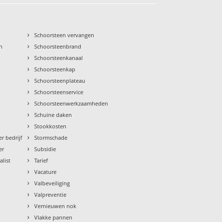
›
Schoorsteen vervangen
›
n
Schoorsteenbrand
›
Schoorsteenkanaal
›
Schoorsteenkap
›
Schoorsteenplateau
›
Schoorsteenservice
›
Schoorsteenwerkzaamheden
›
Schuine daken
›
Stookkosten
›
r bedrijf
Stormschade
›
er
Subsidie
›
alist
Tarief
›
Vacature
›
Valbeveiliging
›
Valpreventie
›
Vernieuwen nok
›
Vlakke pannen