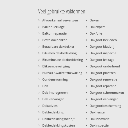
Veel gebruikte vaktermen:
›
›
Afvoerkanaal vervangen
Daken
›
›
Balkon lekkage
Dakexpert
›
›
Balkon reparatie
Dakfolie
›
›
Beste dakdekker
Dakgoot bekleden
›
›
Betaalbare dakdekker
Dakgoot bladvrij
›
›
Bitumen dakbedekking
Dakgoot inspectie
›
›
Bitumineuze dakbeddeking
Dakgoot lekkage
›
›
Bliksembeveiliging
Dakgoot onderhoud
›
›
Bureau Kwaliteitsbewaking
Dakgoot plaatsen
›
›
Condensvorming
Dakgoot renovatie
›
›
Dak
Dakgoot reparatie
›
›
Dak impregneren
Dakgoot schoonmaken
›
›
Dak vervangen
Dakgoot vervangen
›
›
Dakadvies
Dakgootbescherming
›
›
Dakbedekking
Dakherstel
›
›
Dakbedekkingsbedrijf
Dakinnovatie
›
›
Dakbedekkingskosten
Dakinspectie