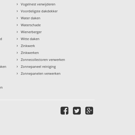
›
Vogelnest verwijderen
›
Voordeligste dakdekker
›
Water daken
›
Waterschade
›
Wienerberger
›
ud
Witte daken
›
Zinkwerk
›
Zinkwerken
›
Zonnecollectoren verwerken
›
aken
Zonnepaneel reiniging
›
Zonnepanelen verwerken
en