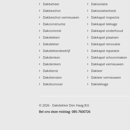
›
›
Dakbeheer
Dakisolatie
›
›
Dakbeschot
Dakisolatiecheck
›
›
Dakbeschot vernieuwen
Dakkapel inspectie
›
›
Dakconstructie
Dakkapel lekkage
›
›
Dakcontrole
Dakkapel onderhoud
›
›
Dakdekken
Dakkapel plaatsen
›
›
Dakdekker
Dakkapel renovatie
›
›
Dakdekkersbedrijf
Dakkapel reparatie
›
›
Dakdenken
Dakkapel schoonmaken
›
›
Dakdenkers
Dakkapel vernieuwen
›
›
Dakdienst
Dakleer
›
›
Dakdiensten
Dakleer vernieuwen
›
›
Dakdoorvoer
Daklekkage
© 2026 - Dakdekker Den Haag B.V.
Bel ons deze middag
:
085-7600726