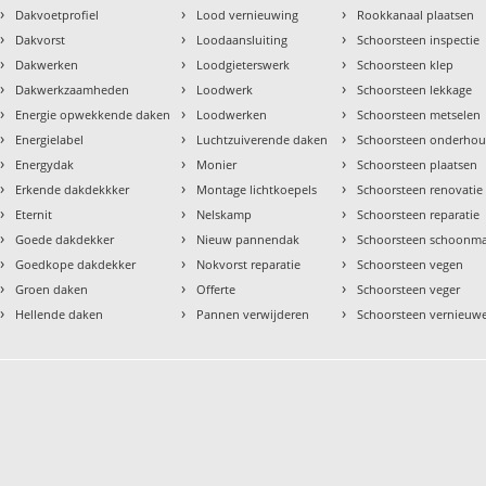
›
›
›
Dakvoetprofiel
Lood vernieuwing
Rookkanaal plaatsen
›
›
›
Dakvorst
Loodaansluiting
Schoorsteen inspectie
›
›
›
Dakwerken
Loodgieterswerk
Schoorsteen klep
›
›
›
Dakwerkzaamheden
Loodwerk
Schoorsteen lekkage
›
›
›
Energie opwekkende daken
Loodwerken
Schoorsteen metselen
›
›
›
Energielabel
Luchtzuiverende daken
Schoorsteen onderho
›
›
›
Energydak
Monier
Schoorsteen plaatsen
›
›
›
Erkende dakdekkker
Montage lichtkoepels
Schoorsteen renovatie
›
›
›
Eternit
Nelskamp
Schoorsteen reparatie
›
›
›
Goede dakdekker
Nieuw pannendak
Schoorsteen schoonm
›
›
›
Goedkope dakdekker
Nokvorst reparatie
Schoorsteen vegen
›
›
›
Groen daken
Offerte
Schoorsteen veger
›
›
›
Hellende daken
Pannen verwijderen
Schoorsteen vernieuw