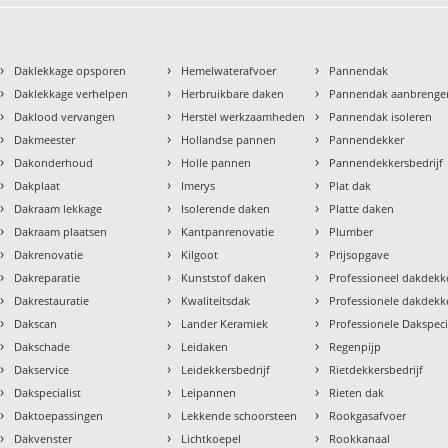
›
›
›
Daklekkage opsporen
Hemelwaterafvoer
Pannendak
›
›
›
Daklekkage verhelpen
Herbruikbare daken
Pannendak aanbrenge
›
›
›
Daklood vervangen
Herstel werkzaamheden
Pannendak isoleren
›
›
›
Dakmeester
Hollandse pannen
Pannendekker
›
›
›
Dakonderhoud
Holle pannen
Pannendekkersbedrijf
›
›
›
Dakplaat
Imerys
Plat dak
›
›
›
Dakraam lekkage
Isolerende daken
Platte daken
›
›
›
Dakraam plaatsen
Kantpanrenovatie
Plumber
›
›
›
Dakrenovatie
Kilgoot
Prijsopgave
›
›
›
Dakreparatie
Kunststof daken
Professioneel dakdekke
›
›
›
Dakrestauratie
Kwaliteitsdak
Professionele dakdekk
›
›
›
Dakscan
Lander Keramiek
Professionele Dakspeci
›
›
›
Dakschade
Leidaken
Regenpijp
›
›
›
Dakservice
Leidekkersbedrijf
Rietdekkersbedrijf
›
›
›
Dakspecialist
Leipannen
Rieten dak
›
›
›
Daktoepassingen
Lekkende schoorsteen
Rookgasafvoer
›
›
›
Dakvenster
Lichtkoepel
Rookkanaal