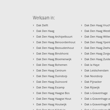
Werkzaam in:
›
›
Dak Delft
Dak Den Haag Vruc
›
›
Dak Den Haag
Dak Den Haag West
›
›
Dak Den Haag Archipelbuurt
Dak Den Haag Will
›
›
Dak Den Haag Benoordenhout
Dak Den Haag Ypen
›
›
Dak Den Haag Bezoudenhout
Dak Den Haag Zeehe
›
›
Dak Den Haag Binckhorst
Dak Den Haag Zorgv
›
›
Dak Den Haag Bloemenwijk
Dak Den Haag Zuide
›
›
Dak Den Haag Bohemen
Dak la Haye
›
›
Dak Den Haag Centrum
Dak Leidschendam
›
›
Dak Den Haag Duindorp
Dak Nootdorp
›
›
Dak Den Haag Duinoord
Dak Pijnacker
›
›
Dak Den Haag Escamp
Dak Rijswijk
›
›
Dak Den Haag Haagse Bos
Dak s-Gravenhage
›
›
Dak Den Haag Haagse Hout
Dak s-Gravenhage a
›
›
Dak Den Haag Houtwijk
Dak s-Gravenhage 
›
›
Dak Den Haag Kijkduin
Dak s-Gravenhage 