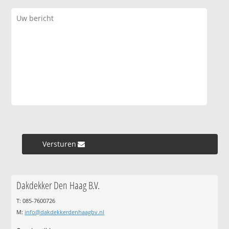
Versturen »
Dakdekker Den Haag B.V.
T: 085-7600726
M:
info@dakdekkerdenhaagbv.nl