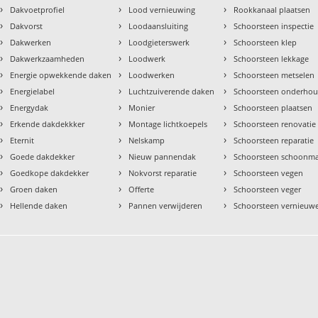
›
›
›
Dakvoetprofiel
Lood vernieuwing
Rookkanaal plaatsen
›
›
›
Dakvorst
Loodaansluiting
Schoorsteen inspectie
›
›
›
Dakwerken
Loodgieterswerk
Schoorsteen klep
›
›
›
Dakwerkzaamheden
Loodwerk
Schoorsteen lekkage
›
›
›
Energie opwekkende daken
Loodwerken
Schoorsteen metselen
›
›
›
Energielabel
Luchtzuiverende daken
Schoorsteen onderho
›
›
›
Energydak
Monier
Schoorsteen plaatsen
›
›
›
Erkende dakdekkker
Montage lichtkoepels
Schoorsteen renovatie
›
›
›
Eternit
Nelskamp
Schoorsteen reparatie
›
›
›
Goede dakdekker
Nieuw pannendak
Schoorsteen schoonm
›
›
›
Goedkope dakdekker
Nokvorst reparatie
Schoorsteen vegen
›
›
›
Groen daken
Offerte
Schoorsteen veger
›
›
›
Hellende daken
Pannen verwijderen
Schoorsteen vernieuw