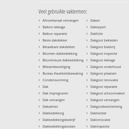
Veel gebruikte vaktermen:
›
›
Afvoerkanaal vervangen
Daken
›
›
Balkon lekkage
Dakexpert
›
›
Balkon reparatie
Dakfolie
›
›
Beste dakdekker
Dakgoot bekleden
›
›
Betaalbare dakdekker
Dakgoot bladvrij
›
›
Bitumen dakbedekking
Dakgoot inspectie
›
›
Bitumineuze dakbeddeking
Dakgoot lekkage
›
›
Bliksembeveiliging
Dakgoot onderhoud
›
›
Bureau Kwaliteitsbewaking
Dakgoot plaatsen
›
›
Condensvorming
Dakgoot renovatie
›
›
Dak
Dakgoot reparatie
›
›
Dak impregneren
Dakgoot schoonmaken
›
›
Dak vervangen
Dakgoot vervangen
›
›
Dakadvies
Dakgootbescherming
›
›
Dakbedekking
Dakherstel
›
›
Dakbedekkingsbedrijf
Dakinnovatie
›
›
Dakbedekkingskosten
Dakinspectie