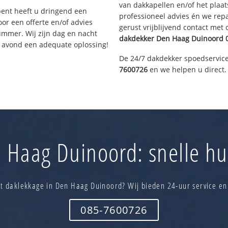
van dakkapellen en/of het plaat
bent heeft u dringend een
professioneel advies én we re
or een offerte en/of advies
gerust vrijblijvend contact met
ummer. Wij zijn dag en nacht
dakdekker
Den Haag Duinoord
0
e avond een adequate oplossing!
De 24/7 dakdekker spoedservice
7600726
en we helpen u direct.
Haag Duinoord: snelle hu
t daklekkage in Den Haag Duinoord? Wij bieden 24-uur service en
085-7600726