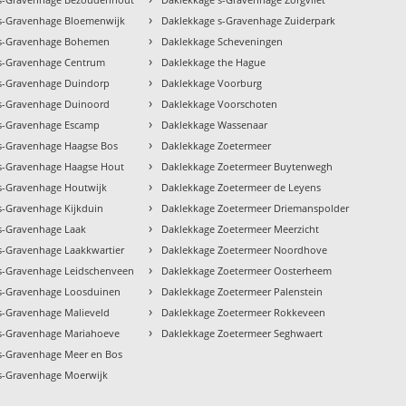
›
s-Gravenhage Bloemenwijk
Daklekkage s-Gravenhage Zuiderpark
›
 s-Gravenhage Bohemen
Daklekkage Scheveningen
›
s-Gravenhage Centrum
Daklekkage the Hague
›
s-Gravenhage Duindorp
Daklekkage Voorburg
›
s-Gravenhage Duinoord
Daklekkage Voorschoten
›
s-Gravenhage Escamp
Daklekkage Wassenaar
›
s-Gravenhage Haagse Bos
Daklekkage Zoetermeer
›
s-Gravenhage Haagse Hout
Daklekkage Zoetermeer Buytenwegh
›
s-Gravenhage Houtwijk
Daklekkage Zoetermeer de Leyens
›
s-Gravenhage Kijkduin
Daklekkage Zoetermeer Driemanspolder
›
s-Gravenhage Laak
Daklekkage Zoetermeer Meerzicht
›
s-Gravenhage Laakkwartier
Daklekkage Zoetermeer Noordhove
›
s-Gravenhage Leidschenveen
Daklekkage Zoetermeer Oosterheem
›
s-Gravenhage Loosduinen
Daklekkage Zoetermeer Palenstein
›
s-Gravenhage Malieveld
Daklekkage Zoetermeer Rokkeveen
›
s-Gravenhage Mariahoeve
Daklekkage Zoetermeer Seghwaert
s-Gravenhage Meer en Bos
s-Gravenhage Moerwijk