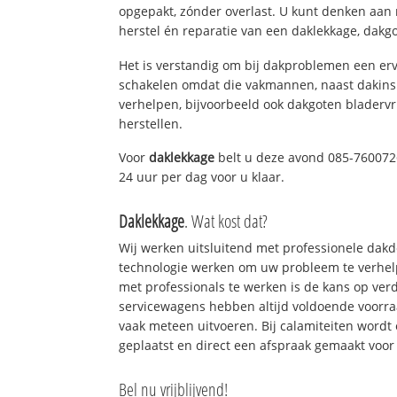
opgepakt, zónder overlast. U kunt denken aan
herstel én reparatie van een daklekkage, dakgo
Het is verstandig om bij dakproblemen een erv
schakelen omdat die vakmannen, naast dakins
verhelpen, bijvoorbeeld ook dakgoten bladerv
herstellen.
Voor
daklekkage
belt u deze avond 085-7600726
24 uur per dag voor u klaar.
Daklekkage
. Wat kost dat?
Wij werken uitsluitend met professionele dak
technologie werken om uw probleem te verhelp
met professionals te werken is de kans op ve
servicewagens hebben altijd voldoende voorr
vaak meteen uitvoeren. Bij calamiteiten wordt
geplaatst en direct een afspraak gemaakt voor 
Bel nu vrijblijvend!