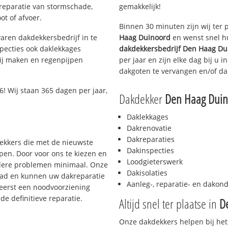
 reparatie van stormschade,
gemakkelijk!
ot of afvoer.
Binnen 30 minuten zijn wij ter 
aren dakdekkersbedrijf in te
Haag Duinoord
en wenst snel hu
pecties ook daklekkages
dakdekkersbedrijf
Den Haag Du
rij maken en regenpijpen
per jaar en zijn elke dag bij u 
dakgoten te vervangen en/of dak
! Wij staan 365 dagen per jaar,
Dakdekker
Den Haag Duin
Daklekkages
Dakrenovatie
Dakreparaties
dekkers die met de nieuwste
Dakinspecties
en. Door voor ons te kiezen en
Loodgieterswerk
rdere problemen minimaal. Onze
Dakisolaties
aad en kunnen uw dakreparatie
Aanleg-, reparatie- en dako
 eerst een noodvoorziening
de definitieve reparatie.
Altijd snel ter plaatse in
D
Onze dakdekkers helpen bij het