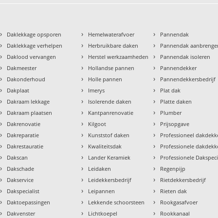
›
›
›
Daklekkage opsporen
Hemelwaterafvoer
Pannendak
›
›
›
Daklekkage verhelpen
Herbruikbare daken
Pannendak aanbrenge
›
›
›
Daklood vervangen
Herstel werkzaamheden
Pannendak isoleren
›
›
›
Dakmeester
Hollandse pannen
Pannendekker
›
›
›
Dakonderhoud
Holle pannen
Pannendekkersbedrijf
›
›
›
Dakplaat
Imerys
Plat dak
›
›
›
Dakraam lekkage
Isolerende daken
Platte daken
›
›
›
Dakraam plaatsen
Kantpanrenovatie
Plumber
›
›
›
Dakrenovatie
Kilgoot
Prijsopgave
›
›
›
Dakreparatie
Kunststof daken
Professioneel dakdekke
›
›
›
Dakrestauratie
Kwaliteitsdak
Professionele dakdekk
›
›
›
Dakscan
Lander Keramiek
Professionele Dakspeci
›
›
›
Dakschade
Leidaken
Regenpijp
›
›
›
Dakservice
Leidekkersbedrijf
Rietdekkersbedrijf
›
›
›
Dakspecialist
Leipannen
Rieten dak
›
›
›
Daktoepassingen
Lekkende schoorsteen
Rookgasafvoer
›
›
›
Dakvenster
Lichtkoepel
Rookkanaal