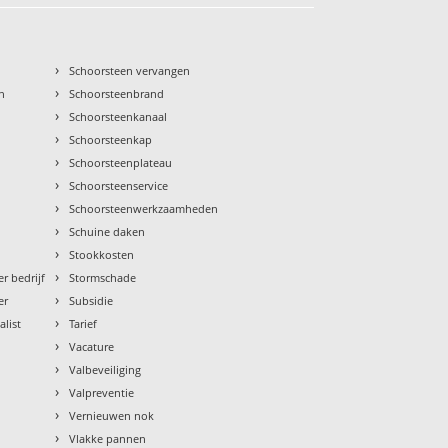
›
Schoorsteen vervangen
›
n
Schoorsteenbrand
›
Schoorsteenkanaal
›
Schoorsteenkap
›
Schoorsteenplateau
›
Schoorsteenservice
›
Schoorsteenwerkzaamheden
›
Schuine daken
›
Stookkosten
›
r bedrijf
Stormschade
›
er
Subsidie
›
alist
Tarief
›
Vacature
›
Valbeveiliging
›
Valpreventie
›
Vernieuwen nok
›
Vlakke pannen