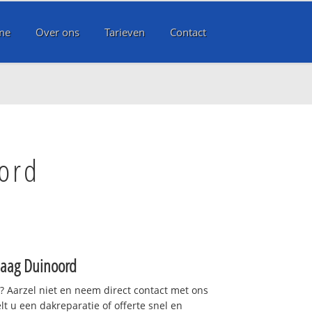
me
Over ons
Tarieven
Contact
ord
aag Duinoord
t? Aarzel niet en neem direct contact met ons
lt u een dakreparatie of offerte snel en