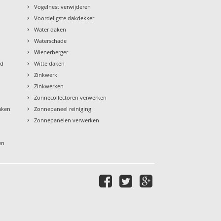
›
Vogelnest verwijderen
›
Voordeligste dakdekker
›
Water daken
›
Waterschade
›
Wienerberger
›
ud
Witte daken
›
Zinkwerk
›
Zinkwerken
›
Zonnecollectoren verwerken
›
aken
Zonnepaneel reiniging
›
Zonnepanelen verwerken
en