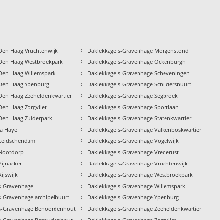
›
Den Haag Vruchtenwijk
Daklekkage s-Gravenhage Morgenstond
›
Den Haag Westbroekpark
Daklekkage s-Gravenhage Ockenburgh
›
Den Haag Willemspark
Daklekkage s-Gravenhage Scheveningen
›
 Den Haag Ypenburg
Daklekkage s-Gravenhage Schildersbuurt
›
Den Haag Zeeheldenkwartier
Daklekkage s-Gravenhage Segbroek
›
Den Haag Zorgvliet
Daklekkage s-Gravenhage Sportlaan
›
Den Haag Zuiderpark
Daklekkage s-Gravenhage Statenkwartier
›
la Haye
Daklekkage s-Gravenhage Valkenboskwartier
›
 Leidschendam
Daklekkage s-Gravenhage Vogelwijk
›
 Nootdorp
Daklekkage s-Gravenhage Vrederust
›
Pijnacker
Daklekkage s-Gravenhage Vruchtenwijk
›
ijswijk
Daklekkage s-Gravenhage Westbroekpark
›
s-Gravenhage
Daklekkage s-Gravenhage Willemspark
›
s-Gravenhage archipelbuurt
Daklekkage s-Gravenhage Ypenburg
›
 s-Gravenhage Benoordenhout
Daklekkage s-Gravenhage Zeeheldenkwartier
›
 s-Gravenhage Bezoudenhout
Daklekkage s-Gravenhage Zorgvliet