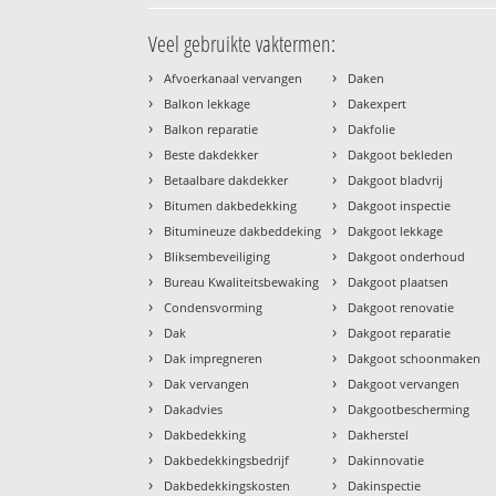
Veel gebruikte vaktermen:
›
›
Afvoerkanaal vervangen
Daken
›
›
Balkon lekkage
Dakexpert
›
›
Balkon reparatie
Dakfolie
›
›
Beste dakdekker
Dakgoot bekleden
›
›
Betaalbare dakdekker
Dakgoot bladvrij
›
›
Bitumen dakbedekking
Dakgoot inspectie
›
›
Bitumineuze dakbeddeking
Dakgoot lekkage
›
›
Bliksembeveiliging
Dakgoot onderhoud
›
›
Bureau Kwaliteitsbewaking
Dakgoot plaatsen
›
›
Condensvorming
Dakgoot renovatie
›
›
Dak
Dakgoot reparatie
›
›
Dak impregneren
Dakgoot schoonmaken
›
›
Dak vervangen
Dakgoot vervangen
›
›
Dakadvies
Dakgootbescherming
›
›
Dakbedekking
Dakherstel
›
›
Dakbedekkingsbedrijf
Dakinnovatie
›
›
Dakbedekkingskosten
Dakinspectie