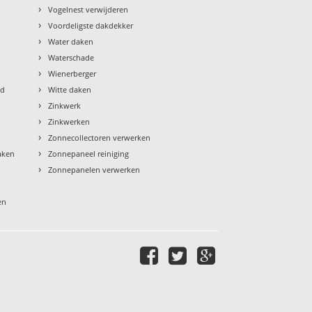
›
Vogelnest verwijderen
›
Voordeligste dakdekker
›
Water daken
›
Waterschade
›
Wienerberger
›
ud
Witte daken
›
Zinkwerk
›
Zinkwerken
›
Zonnecollectoren verwerken
›
aken
Zonnepaneel reiniging
›
Zonnepanelen verwerken
en