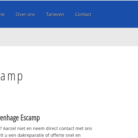
me
Over ons
Tarieven
Contact
camp
venhage Escamp
t? Aarzel niet en neem direct contact met ons
lt u een dakreparatie of offerte snel en