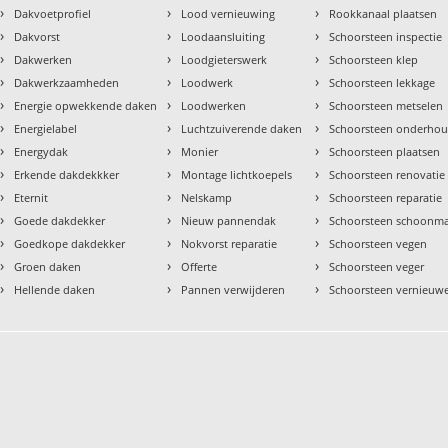
›
›
›
Dakvoetprofiel
Lood vernieuwing
Rookkanaal plaatsen
›
›
›
Dakvorst
Loodaansluiting
Schoorsteen inspectie
›
›
›
Dakwerken
Loodgieterswerk
Schoorsteen klep
›
›
›
Dakwerkzaamheden
Loodwerk
Schoorsteen lekkage
›
›
›
Energie opwekkende daken
Loodwerken
Schoorsteen metselen
›
›
›
Energielabel
Luchtzuiverende daken
Schoorsteen onderho
›
›
›
Energydak
Monier
Schoorsteen plaatsen
›
›
›
Erkende dakdekkker
Montage lichtkoepels
Schoorsteen renovatie
›
›
›
Eternit
Nelskamp
Schoorsteen reparatie
›
›
›
Goede dakdekker
Nieuw pannendak
Schoorsteen schoonm
›
›
›
Goedkope dakdekker
Nokvorst reparatie
Schoorsteen vegen
›
›
›
Groen daken
Offerte
Schoorsteen veger
›
›
›
Hellende daken
Pannen verwijderen
Schoorsteen vernieuw