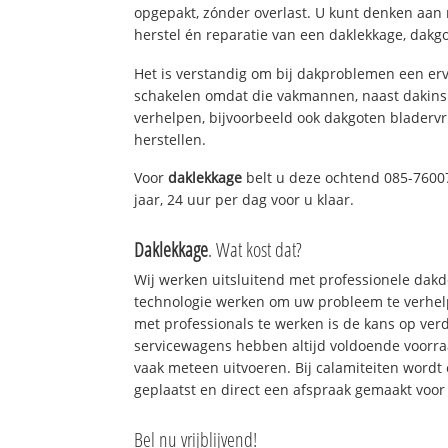
opgepakt, zónder overlast. U kunt denken aan
herstel én reparatie van een daklekkage, dakgo
Het is verstandig om bij dakproblemen een erv
schakelen omdat die vakmannen, naast dakins
verhelpen, bijvoorbeeld ook dakgoten bladerv
herstellen.
Voor
daklekkage
belt u deze ochtend 085-7600
jaar, 24 uur per dag voor u klaar.
Daklekkage
. Wat kost dat?
Wij werken uitsluitend met professionele dak
technologie werken om uw probleem te verhelp
met professionals te werken is de kans op ve
servicewagens hebben altijd voldoende voorr
vaak meteen uitvoeren. Bij calamiteiten wordt
geplaatst en direct een afspraak gemaakt voor 
Bel nu vrijblijvend!