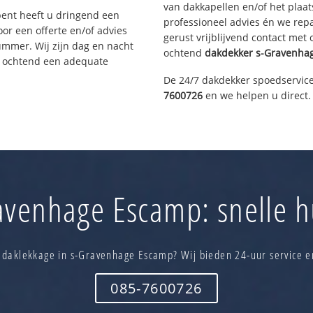
van dakkapellen en/of het plaat
bent heeft u dringend een
professioneel advies én we re
or een offerte en/of advies
gerust vrijblijvend contact met
ummer. Wij zijn dag en nacht
ochtend
dakdekker
s-Gravenha
e ochtend een adequate
De 24/7 dakdekker spoedservice
7600726
en we helpen u direct.
venhage Escamp: snelle h
 daklekkage in s-Gravenhage Escamp? Wij bieden 24-uur service e
085-7600726