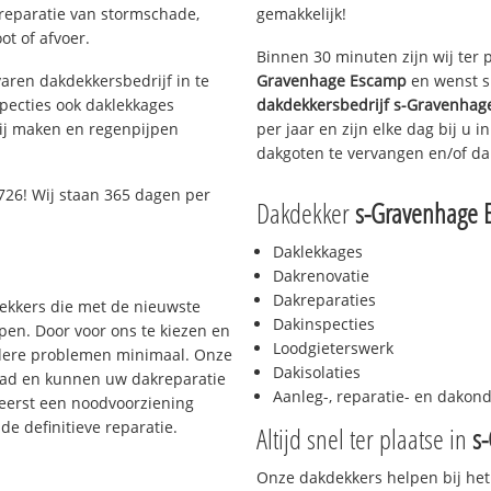
 reparatie van stormschade,
gemakkelijk!
ot of afvoer.
Binnen 30 minuten zijn wij ter 
aren dakdekkersbedrijf in te
Gravenhage Escamp
en wenst sn
pecties ook daklekkages
dakdekkersbedrijf
s-Gravenhag
rij maken en regenpijpen
per jaar en zijn elke dag bij u 
dakgoten te vervangen en/of dak
726! Wij staan 365 dagen per
Dakdekker
s-Gravenhage 
Daklekkages
Dakrenovatie
Dakreparaties
dekkers die met de nieuwste
Dakinspecties
en. Door voor ons te kiezen en
Loodgieterswerk
rdere problemen minimaal. Onze
Dakisolaties
aad en kunnen uw dakreparatie
Aanleg-, reparatie- en dako
 eerst een noodvoorziening
de definitieve reparatie.
Altijd snel ter plaatse in
s
Onze dakdekkers helpen bij het