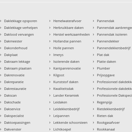
›
›
›
Daklekkage opsporen
Hemelwaterafvoer
Pannendak
›
›
›
Daklekkage verhelpen
Herbruikbare daken
Pannendak aanbrenge
›
›
›
Daklood vervangen
Herstel werkzaamheden
Pannendak isoleren
›
›
›
Dakmeester
Hollandse pannen
Pannendekker
›
›
›
Dakonderhoud
Holle pannen
Pannendekkersbedrijf
›
›
›
Dakplaat
Imerys
Plat dak
›
›
›
Dakraam lekkage
Isolerende daken
Platte daken
›
›
›
Dakraam plaatsen
Kantpanrenovatie
Plumber
›
›
›
Dakrenovatie
Kilgoot
Prijsopgave
›
›
›
Dakreparatie
Kunststof daken
Professioneel dakdekke
›
›
›
Dakrestauratie
Kwaliteitsdak
Professionele dakdekk
›
›
›
Dakscan
Lander Keramiek
Professionele Dakspeci
›
›
›
Dakschade
Leidaken
Regenpijp
›
›
›
Dakservice
Leidekkersbedrijf
Rietdekkersbedrijf
›
›
›
Dakspecialist
Leipannen
Rieten dak
›
›
›
Daktoepassingen
Lekkende schoorsteen
Rookgasafvoer
›
›
›
Dakvenster
Lichtkoepel
Rookkanaal