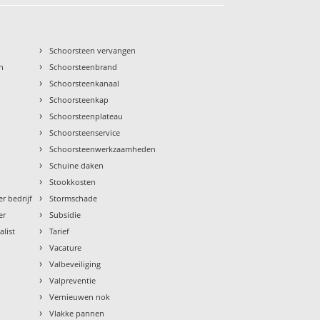
›
Schoorsteen vervangen
›
n
Schoorsteenbrand
›
Schoorsteenkanaal
›
Schoorsteenkap
›
Schoorsteenplateau
›
Schoorsteenservice
›
Schoorsteenwerkzaamheden
›
Schuine daken
›
Stookkosten
›
r bedrijf
Stormschade
›
er
Subsidie
›
alist
Tarief
›
Vacature
›
Valbeveiliging
›
Valpreventie
›
Vernieuwen nok
›
Vlakke pannen