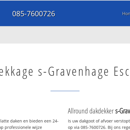
085-7600726
Ho
ekkage s-Gravenhage Es
Allround dakdekker
s-Gra
platte daken en bieden een 24-
Is uw dakgoot of afvoer verstop
p professionele wijze
op via 085-7600726. Bij ons rege