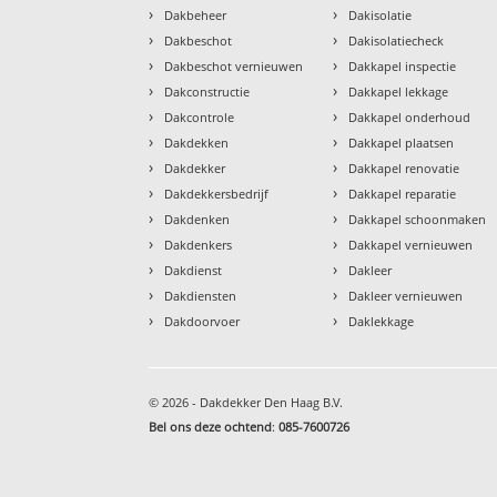
›
›
Dakbeheer
Dakisolatie
›
›
Dakbeschot
Dakisolatiecheck
›
›
Dakbeschot vernieuwen
Dakkapel inspectie
›
›
Dakconstructie
Dakkapel lekkage
›
›
Dakcontrole
Dakkapel onderhoud
›
›
Dakdekken
Dakkapel plaatsen
›
›
Dakdekker
Dakkapel renovatie
›
›
Dakdekkersbedrijf
Dakkapel reparatie
›
›
Dakdenken
Dakkapel schoonmaken
›
›
Dakdenkers
Dakkapel vernieuwen
›
›
Dakdienst
Dakleer
›
›
Dakdiensten
Dakleer vernieuwen
›
›
Dakdoorvoer
Daklekkage
© 2026 - Dakdekker Den Haag B.V.
Bel ons deze ochtend
:
085-7600726