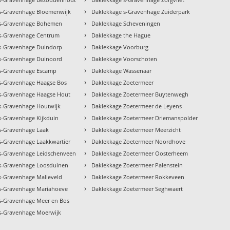
›
s-Gravenhage Bloemenwijk
Daklekkage s-Gravenhage Zuiderpark
›
 s-Gravenhage Bohemen
Daklekkage Scheveningen
›
s-Gravenhage Centrum
Daklekkage the Hague
›
s-Gravenhage Duindorp
Daklekkage Voorburg
›
s-Gravenhage Duinoord
Daklekkage Voorschoten
›
s-Gravenhage Escamp
Daklekkage Wassenaar
›
s-Gravenhage Haagse Bos
Daklekkage Zoetermeer
›
s-Gravenhage Haagse Hout
Daklekkage Zoetermeer Buytenwegh
›
s-Gravenhage Houtwijk
Daklekkage Zoetermeer de Leyens
›
s-Gravenhage Kijkduin
Daklekkage Zoetermeer Driemanspolder
›
s-Gravenhage Laak
Daklekkage Zoetermeer Meerzicht
›
s-Gravenhage Laakkwartier
Daklekkage Zoetermeer Noordhove
›
s-Gravenhage Leidschenveen
Daklekkage Zoetermeer Oosterheem
›
s-Gravenhage Loosduinen
Daklekkage Zoetermeer Palenstein
›
s-Gravenhage Malieveld
Daklekkage Zoetermeer Rokkeveen
›
s-Gravenhage Mariahoeve
Daklekkage Zoetermeer Seghwaert
s-Gravenhage Meer en Bos
s-Gravenhage Moerwijk