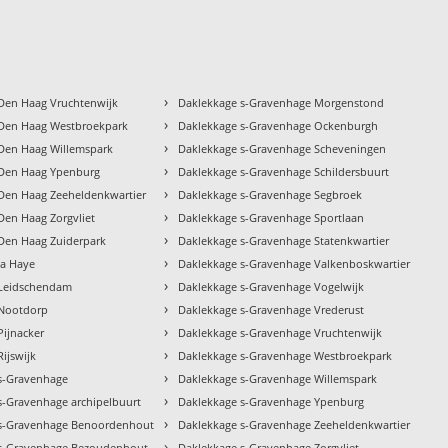
›
Den Haag Vruchtenwijk
Daklekkage s-Gravenhage Morgenstond
›
Den Haag Westbroekpark
Daklekkage s-Gravenhage Ockenburgh
›
Den Haag Willemspark
Daklekkage s-Gravenhage Scheveningen
›
 Den Haag Ypenburg
Daklekkage s-Gravenhage Schildersbuurt
›
Den Haag Zeeheldenkwartier
Daklekkage s-Gravenhage Segbroek
›
Den Haag Zorgvliet
Daklekkage s-Gravenhage Sportlaan
›
Den Haag Zuiderpark
Daklekkage s-Gravenhage Statenkwartier
›
la Haye
Daklekkage s-Gravenhage Valkenboskwartier
›
 Leidschendam
Daklekkage s-Gravenhage Vogelwijk
›
 Nootdorp
Daklekkage s-Gravenhage Vrederust
›
Pijnacker
Daklekkage s-Gravenhage Vruchtenwijk
›
ijswijk
Daklekkage s-Gravenhage Westbroekpark
›
s-Gravenhage
Daklekkage s-Gravenhage Willemspark
›
s-Gravenhage archipelbuurt
Daklekkage s-Gravenhage Ypenburg
›
 s-Gravenhage Benoordenhout
Daklekkage s-Gravenhage Zeeheldenkwartier
›
 s-Gravenhage Bezoudenhout
Daklekkage s-Gravenhage Zorgvliet