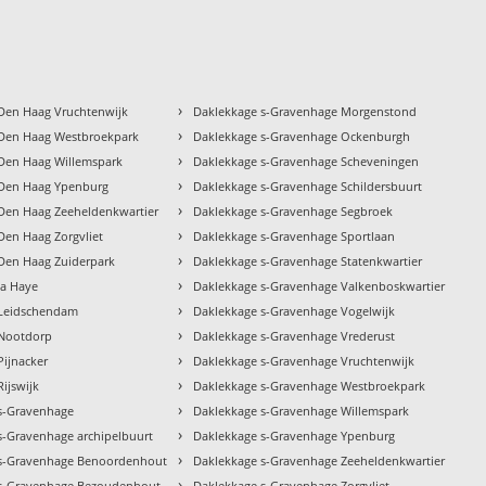
›
Den Haag Vruchtenwijk
Daklekkage s-Gravenhage Morgenstond
›
Den Haag Westbroekpark
Daklekkage s-Gravenhage Ockenburgh
›
Den Haag Willemspark
Daklekkage s-Gravenhage Scheveningen
›
 Den Haag Ypenburg
Daklekkage s-Gravenhage Schildersbuurt
›
Den Haag Zeeheldenkwartier
Daklekkage s-Gravenhage Segbroek
›
Den Haag Zorgvliet
Daklekkage s-Gravenhage Sportlaan
›
Den Haag Zuiderpark
Daklekkage s-Gravenhage Statenkwartier
›
la Haye
Daklekkage s-Gravenhage Valkenboskwartier
›
 Leidschendam
Daklekkage s-Gravenhage Vogelwijk
›
 Nootdorp
Daklekkage s-Gravenhage Vrederust
›
Pijnacker
Daklekkage s-Gravenhage Vruchtenwijk
›
ijswijk
Daklekkage s-Gravenhage Westbroekpark
›
s-Gravenhage
Daklekkage s-Gravenhage Willemspark
›
s-Gravenhage archipelbuurt
Daklekkage s-Gravenhage Ypenburg
›
 s-Gravenhage Benoordenhout
Daklekkage s-Gravenhage Zeeheldenkwartier
›
 s-Gravenhage Bezoudenhout
Daklekkage s-Gravenhage Zorgvliet