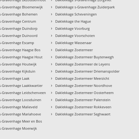
›
s-Gravenhage Bloemenwijk
Daklekkage s-Gravenhage Zuiderpark
›
 s-Gravenhage Bohemen
Daklekkage Scheveningen
›
s-Gravenhage Centrum
Daklekkage the Hague
›
s-Gravenhage Duindorp
Daklekkage Voorburg
›
s-Gravenhage Duinoord
Daklekkage Voorschoten
›
s-Gravenhage Escamp
Daklekkage Wassenaar
›
s-Gravenhage Haagse Bos
Daklekkage Zoetermeer
›
s-Gravenhage Haagse Hout
Daklekkage Zoetermeer Buytenwegh
›
s-Gravenhage Houtwijk
Daklekkage Zoetermeer de Leyens
›
s-Gravenhage Kijkduin
Daklekkage Zoetermeer Driemanspolder
›
s-Gravenhage Laak
Daklekkage Zoetermeer Meerzicht
›
s-Gravenhage Laakkwartier
Daklekkage Zoetermeer Noordhove
›
s-Gravenhage Leidschenveen
Daklekkage Zoetermeer Oosterheem
›
s-Gravenhage Loosduinen
Daklekkage Zoetermeer Palenstein
›
s-Gravenhage Malieveld
Daklekkage Zoetermeer Rokkeveen
›
s-Gravenhage Mariahoeve
Daklekkage Zoetermeer Seghwaert
s-Gravenhage Meer en Bos
s-Gravenhage Moerwijk