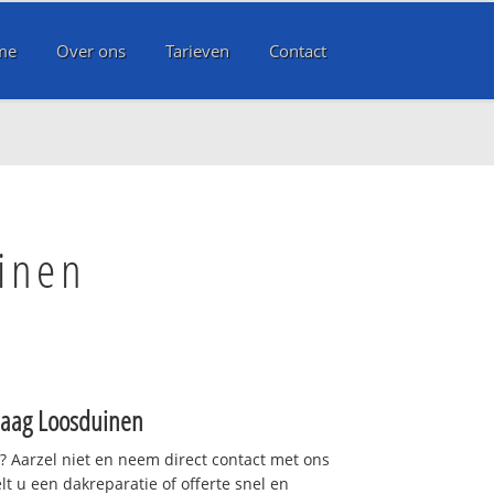
me
Over ons
Tarieven
Contact
inen
aag Loosduinen
t? Aarzel niet en neem direct contact met ons
lt u een dakreparatie of offerte snel en