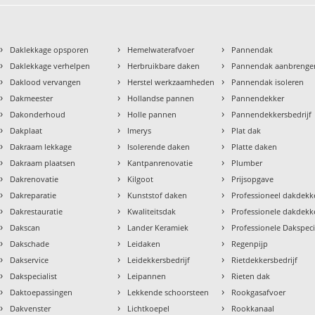
›
›
›
Daklekkage opsporen
Hemelwaterafvoer
Pannendak
›
›
›
Daklekkage verhelpen
Herbruikbare daken
Pannendak aanbrenge
›
›
›
Daklood vervangen
Herstel werkzaamheden
Pannendak isoleren
›
›
›
Dakmeester
Hollandse pannen
Pannendekker
›
›
›
Dakonderhoud
Holle pannen
Pannendekkersbedrijf
›
›
›
Dakplaat
Imerys
Plat dak
›
›
›
Dakraam lekkage
Isolerende daken
Platte daken
›
›
›
Dakraam plaatsen
Kantpanrenovatie
Plumber
›
›
›
Dakrenovatie
Kilgoot
Prijsopgave
›
›
›
Dakreparatie
Kunststof daken
Professioneel dakdekke
›
›
›
Dakrestauratie
Kwaliteitsdak
Professionele dakdekk
›
›
›
Dakscan
Lander Keramiek
Professionele Dakspeci
›
›
›
Dakschade
Leidaken
Regenpijp
›
›
›
Dakservice
Leidekkersbedrijf
Rietdekkersbedrijf
›
›
›
Dakspecialist
Leipannen
Rieten dak
›
›
›
Daktoepassingen
Lekkende schoorsteen
Rookgasafvoer
›
›
›
Dakvenster
Lichtkoepel
Rookkanaal