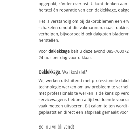
opgepakt, zónder overlast. U kunt denken aan
herstel én reparatie van een daklekkage, dakgo
Het is verstandig om bij dakproblemen een erv
schakelen omdat die vakmannen, naast dakins
verhelpen, bijvoorbeeld ook dakgoten bladerv
herstellen.
Voor
daklekkage
belt u deze avond 085-7600726
24 uur per dag voor u klaar.
Daklekkage
. Wat kost dat?
Wij werken uitsluitend met professionele dak
technologie werken om uw probleem te verhelp
met professionals te werken is de kans op ve
servicewagens hebben altijd voldoende voorr
vaak meteen uitvoeren. Bij calamiteiten wordt
geplaatst en direct een afspraak gemaakt voor 
Bel nu vrijblijvend!