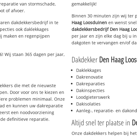
 reparatie van stormschade,
gemakkelijk!
ot of afvoer.
Binnen 30 minuten zijn wij ter 
aren dakdekkersbedrijf in te
Haag Loosduinen
en wenst snel 
pecties ook daklekkages
dakdekkersbedrijf
Den Haag Lo
rij maken en regenpijpen
per jaar en zijn elke dag bij u 
dakgoten te vervangen en/of dak
! Wij staan 365 dagen per jaar,
Dakdekker
Den Haag Loos
Daklekkages
Dakrenovatie
Dakreparaties
dekkers die met de nieuwste
Dakinspecties
en. Door voor ons te kiezen en
Loodgieterswerk
rdere problemen minimaal. Onze
Dakisolaties
aad en kunnen uw dakreparatie
Aanleg-, reparatie- en dako
 eerst een noodvoorziening
de definitieve reparatie.
Altijd snel ter plaatse in
D
Onze dakdekkers helpen bij het