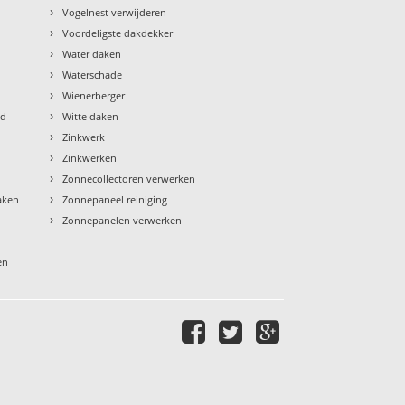
›
Vogelnest verwijderen
›
Voordeligste dakdekker
›
Water daken
›
Waterschade
›
Wienerberger
›
ud
Witte daken
›
Zinkwerk
›
Zinkwerken
›
Zonnecollectoren verwerken
›
aken
Zonnepaneel reiniging
›
Zonnepanelen verwerken
en