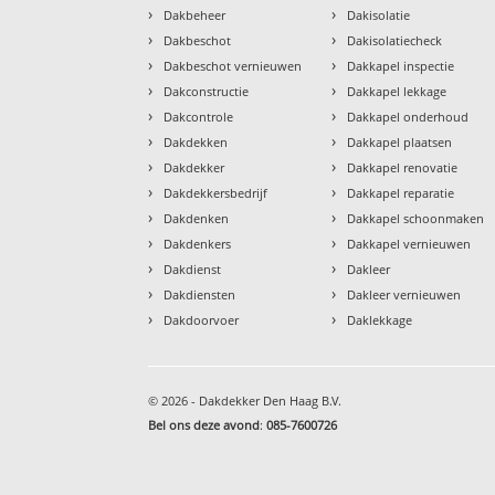
›
›
Dakbeheer
Dakisolatie
›
›
Dakbeschot
Dakisolatiecheck
›
›
Dakbeschot vernieuwen
Dakkapel inspectie
›
›
Dakconstructie
Dakkapel lekkage
›
›
Dakcontrole
Dakkapel onderhoud
›
›
Dakdekken
Dakkapel plaatsen
›
›
Dakdekker
Dakkapel renovatie
›
›
Dakdekkersbedrijf
Dakkapel reparatie
›
›
Dakdenken
Dakkapel schoonmaken
›
›
Dakdenkers
Dakkapel vernieuwen
›
›
Dakdienst
Dakleer
›
›
Dakdiensten
Dakleer vernieuwen
›
›
Dakdoorvoer
Daklekkage
© 2026 - Dakdekker Den Haag B.V.
Bel ons deze avond
:
085-7600726