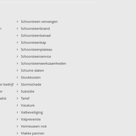
›
Schoorsteen vervangen
›
n
Schoorsteenbrand
›
Schoorsteenkanaal
›
Schoorsteenkap
›
Schoorsteenplateau
›
Schoorsteenservice
›
Schoorsteenwerkzaamheden
›
Schuine daken
›
Stookkosten
›
r bedrijf
Stormschade
›
er
Subsidie
›
alist
Tarief
›
Vacature
›
Valbeveiliging
›
Valpreventie
›
Vernieuwen nok
›
Vlakke pannen