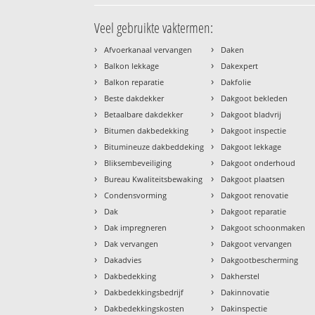
Veel gebruikte vaktermen:
›
›
Afvoerkanaal vervangen
Daken
›
›
Balkon lekkage
Dakexpert
›
›
Balkon reparatie
Dakfolie
›
›
Beste dakdekker
Dakgoot bekleden
›
›
Betaalbare dakdekker
Dakgoot bladvrij
›
›
Bitumen dakbedekking
Dakgoot inspectie
›
›
Bitumineuze dakbeddeking
Dakgoot lekkage
›
›
Bliksembeveiliging
Dakgoot onderhoud
›
›
Bureau Kwaliteitsbewaking
Dakgoot plaatsen
›
›
Condensvorming
Dakgoot renovatie
›
›
Dak
Dakgoot reparatie
›
›
Dak impregneren
Dakgoot schoonmaken
›
›
Dak vervangen
Dakgoot vervangen
›
›
Dakadvies
Dakgootbescherming
›
›
Dakbedekking
Dakherstel
›
›
Dakbedekkingsbedrijf
Dakinnovatie
›
›
Dakbedekkingskosten
Dakinspectie