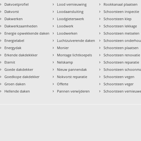
›
›
›
Dakvoetprofiel
Lood vernieuwing
Rookkanaal plaatsen
›
›
›
Dakvorst
Loodaansluiting
Schoorsteen inspectie
›
›
›
Dakwerken
Loodgieterswerk
Schoorsteen klep
›
›
›
Dakwerkzaamheden
Loodwerk
Schoorsteen lekkage
›
›
›
Energie opwekkende daken
Loodwerken
Schoorsteen metselen
›
›
›
Energielabel
Luchtzuiverende daken
Schoorsteen onderho
›
›
›
Energydak
Monier
Schoorsteen plaatsen
›
›
›
Erkende dakdekkker
Montage lichtkoepels
Schoorsteen renovatie
›
›
›
Eternit
Nelskamp
Schoorsteen reparatie
›
›
›
Goede dakdekker
Nieuw pannendak
Schoorsteen schoonm
›
›
›
Goedkope dakdekker
Nokvorst reparatie
Schoorsteen vegen
›
›
›
Groen daken
Offerte
Schoorsteen veger
›
›
›
Hellende daken
Pannen verwijderen
Schoorsteen vernieuw