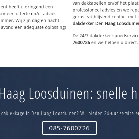
van dakkapellen en/of het plaat
bent heeft u dringend een
professioneel advies én we re
or een offerte en/of advies
gerust vrijblijvend contact met
ummer. Wij zijn dag en nacht
dakdekker
Den Haag Loosduine
e avond een adequate oplossing!
De 24/7 dakdekker spoedservice
7600726
en we helpen u direct.
aag Loosduinen: snelle h
 daklekkage in Den Haag Loosduinen? Wij bieden 24-uur service e
085-7600726