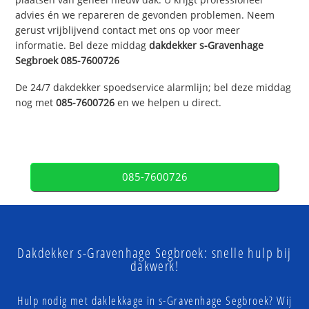
advies én we repareren de gevonden problemen. Neem
gerust vrijblijvend contact met ons op voor meer
informatie. Bel deze middag
dakdekker
s-Gravenhage
Segbroek
085-7600726
De 24/7 dakdekker spoedservice alarmlijn; bel deze middag
nog met
085-7600726
en we helpen u direct.
085-7600726
Dakdekker s-Gravenhage Segbroek: snelle hulp bij
dakwerk!
Hulp nodig met daklekkage in s-Gravenhage Segbroek? Wij