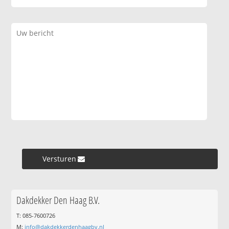
Versturen »
Dakdekker Den Haag B.V.
T: 085-7600726
M:
info@dakdekkerdenhaagbv.nl