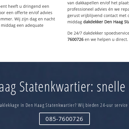
van dakkapellen en/of het plaat
bent heeft u dringend een
professioneel advies én we re
or een offerte en/of advies
gerust vrijblijvend contact met
ummer. Wij zijn dag en nacht
middag
dakdekker
Den Haag St
ze middag een adequate
De 24/7 dakdekker spoedservice
7600726
en we helpen u direct.
ag Statenkwartier: snelle 
aklekkage in Den Haag Statenkwartier? Wij bieden 24-uur service
085-7600726