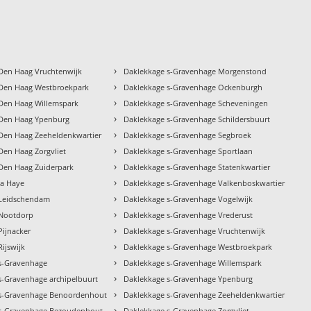
›
Den Haag Vruchtenwijk
Daklekkage s-Gravenhage Morgenstond
›
Den Haag Westbroekpark
Daklekkage s-Gravenhage Ockenburgh
›
Den Haag Willemspark
Daklekkage s-Gravenhage Scheveningen
›
 Den Haag Ypenburg
Daklekkage s-Gravenhage Schildersbuurt
›
Den Haag Zeeheldenkwartier
Daklekkage s-Gravenhage Segbroek
›
Den Haag Zorgvliet
Daklekkage s-Gravenhage Sportlaan
›
Den Haag Zuiderpark
Daklekkage s-Gravenhage Statenkwartier
›
la Haye
Daklekkage s-Gravenhage Valkenboskwartier
›
 Leidschendam
Daklekkage s-Gravenhage Vogelwijk
›
 Nootdorp
Daklekkage s-Gravenhage Vrederust
›
Pijnacker
Daklekkage s-Gravenhage Vruchtenwijk
›
ijswijk
Daklekkage s-Gravenhage Westbroekpark
›
s-Gravenhage
Daklekkage s-Gravenhage Willemspark
›
s-Gravenhage archipelbuurt
Daklekkage s-Gravenhage Ypenburg
›
 s-Gravenhage Benoordenhout
Daklekkage s-Gravenhage Zeeheldenkwartier
›
 s-Gravenhage Bezoudenhout
Daklekkage s-Gravenhage Zorgvliet