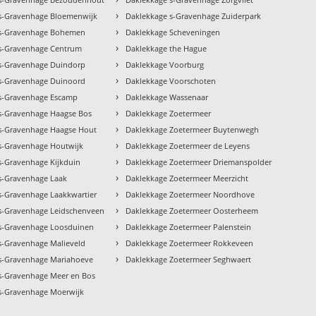
›
s-Gravenhage Bloemenwijk
Daklekkage s-Gravenhage Zuiderpark
›
 s-Gravenhage Bohemen
Daklekkage Scheveningen
›
s-Gravenhage Centrum
Daklekkage the Hague
›
s-Gravenhage Duindorp
Daklekkage Voorburg
›
s-Gravenhage Duinoord
Daklekkage Voorschoten
›
s-Gravenhage Escamp
Daklekkage Wassenaar
›
s-Gravenhage Haagse Bos
Daklekkage Zoetermeer
›
s-Gravenhage Haagse Hout
Daklekkage Zoetermeer Buytenwegh
›
s-Gravenhage Houtwijk
Daklekkage Zoetermeer de Leyens
›
s-Gravenhage Kijkduin
Daklekkage Zoetermeer Driemanspolder
›
s-Gravenhage Laak
Daklekkage Zoetermeer Meerzicht
›
s-Gravenhage Laakkwartier
Daklekkage Zoetermeer Noordhove
›
s-Gravenhage Leidschenveen
Daklekkage Zoetermeer Oosterheem
›
s-Gravenhage Loosduinen
Daklekkage Zoetermeer Palenstein
›
s-Gravenhage Malieveld
Daklekkage Zoetermeer Rokkeveen
›
s-Gravenhage Mariahoeve
Daklekkage Zoetermeer Seghwaert
s-Gravenhage Meer en Bos
s-Gravenhage Moerwijk