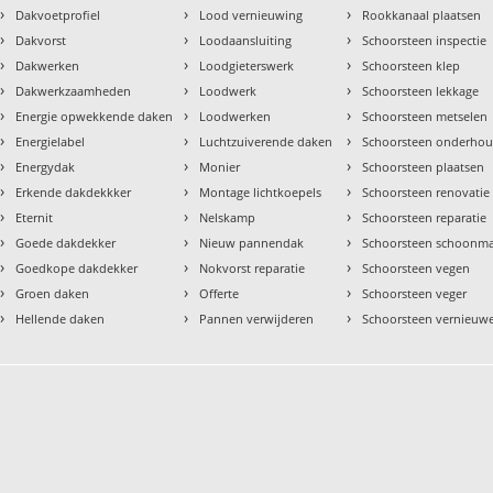
›
›
›
Dakvoetprofiel
Lood vernieuwing
Rookkanaal plaatsen
›
›
›
Dakvorst
Loodaansluiting
Schoorsteen inspectie
›
›
›
Dakwerken
Loodgieterswerk
Schoorsteen klep
›
›
›
Dakwerkzaamheden
Loodwerk
Schoorsteen lekkage
›
›
›
Energie opwekkende daken
Loodwerken
Schoorsteen metselen
›
›
›
Energielabel
Luchtzuiverende daken
Schoorsteen onderho
›
›
›
Energydak
Monier
Schoorsteen plaatsen
›
›
›
Erkende dakdekkker
Montage lichtkoepels
Schoorsteen renovatie
›
›
›
Eternit
Nelskamp
Schoorsteen reparatie
›
›
›
Goede dakdekker
Nieuw pannendak
Schoorsteen schoonm
›
›
›
Goedkope dakdekker
Nokvorst reparatie
Schoorsteen vegen
›
›
›
Groen daken
Offerte
Schoorsteen veger
›
›
›
Hellende daken
Pannen verwijderen
Schoorsteen vernieuw