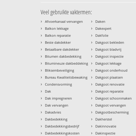
Veel gebruikte vaktermen:
›
›
Afvoerkanaal vervangen
Daken
›
›
Balkon lekkage
Dakexpert
›
›
Balkon reparatie
Dakfolie
›
›
Beste dakdekker
Dakgoot bekleden
›
›
Betaalbare dakdekker
Dakgoot bladvrij
›
›
Bitumen dakbedekking
Dakgoot inspectie
›
›
Bitumineuze dakbeddeking
Dakgoot lekkage
›
›
Bliksembeveiliging
Dakgoot onderhoud
›
›
Bureau Kwaliteitsbewaking
Dakgoot plaatsen
›
›
Condensvorming
Dakgoot renovatie
›
›
Dak
Dakgoot reparatie
›
›
Dak impregneren
Dakgoot schoonmaken
›
›
Dak vervangen
Dakgoot vervangen
›
›
Dakadvies
Dakgootbescherming
›
›
Dakbedekking
Dakherstel
›
›
Dakbedekkingsbedrijf
Dakinnovatie
›
›
Dakbedekkingskosten
Dakinspectie