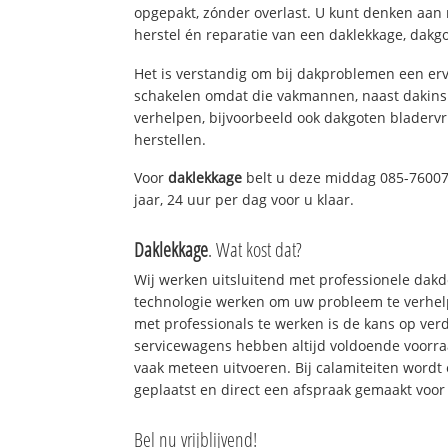
opgepakt, zónder overlast. U kunt denken aan
herstel én reparatie van een daklekkage, dakgo
Het is verstandig om bij dakproblemen een erv
schakelen omdat die vakmannen, naast dakins
verhelpen, bijvoorbeeld ook dakgoten bladerv
herstellen.
Voor
daklekkage
belt u deze middag 085-76007
jaar, 24 uur per dag voor u klaar.
Daklekkage
. Wat kost dat?
Wij werken uitsluitend met professionele dak
technologie werken om uw probleem te verhelp
met professionals te werken is de kans op ve
servicewagens hebben altijd voldoende voorr
vaak meteen uitvoeren. Bij calamiteiten wordt
geplaatst en direct een afspraak gemaakt voor 
Bel nu vrijblijvend!