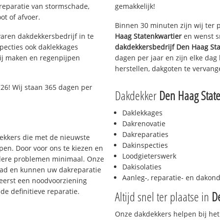
 reparatie van stormschade,
gemakkelijk!
ot of afvoer.
Binnen 30 minuten zijn wij ter 
aren dakdekkersbedrijf in te
Haag Statenkwartier
en wenst sn
pecties ook daklekkages
dakdekkersbedrijf
Den Haag Sta
rij maken en regenpijpen
dagen per jaar en zijn elke dag
herstellen, dakgoten te vervang
26! Wij staan 365 dagen per
Dakdekker
Den Haag State
Daklekkages
Dakrenovatie
Dakreparaties
dekkers die met de nieuwste
Dakinspecties
en. Door voor ons te kiezen en
Loodgieterswerk
rdere problemen minimaal. Onze
Dakisolaties
aad en kunnen uw dakreparatie
Aanleg-, reparatie- en dako
 eerst een noodvoorziening
de definitieve reparatie.
Altijd snel ter plaatse in
D
Onze dakdekkers helpen bij het