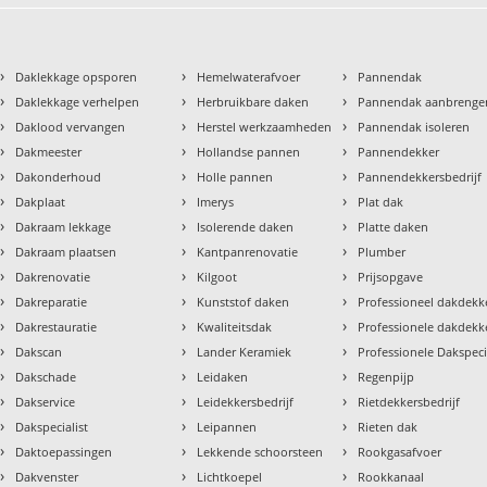
›
›
›
Daklekkage opsporen
Hemelwaterafvoer
Pannendak
›
›
›
Daklekkage verhelpen
Herbruikbare daken
Pannendak aanbrenge
›
›
›
Daklood vervangen
Herstel werkzaamheden
Pannendak isoleren
›
›
›
Dakmeester
Hollandse pannen
Pannendekker
›
›
›
Dakonderhoud
Holle pannen
Pannendekkersbedrijf
›
›
›
Dakplaat
Imerys
Plat dak
›
›
›
Dakraam lekkage
Isolerende daken
Platte daken
›
›
›
Dakraam plaatsen
Kantpanrenovatie
Plumber
›
›
›
Dakrenovatie
Kilgoot
Prijsopgave
›
›
›
Dakreparatie
Kunststof daken
Professioneel dakdekke
›
›
›
Dakrestauratie
Kwaliteitsdak
Professionele dakdekk
›
›
›
Dakscan
Lander Keramiek
Professionele Dakspeci
›
›
›
Dakschade
Leidaken
Regenpijp
›
›
›
Dakservice
Leidekkersbedrijf
Rietdekkersbedrijf
›
›
›
Dakspecialist
Leipannen
Rieten dak
›
›
›
Daktoepassingen
Lekkende schoorsteen
Rookgasafvoer
›
›
›
Dakvenster
Lichtkoepel
Rookkanaal