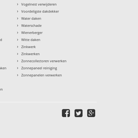
›
Vogelnest verwijderen
›
Voordeligste dakdekker
›
Water daken
›
Waterschade
›
Wienerberger
›
ud
Witte daken
›
Zinkwerk
›
Zinkwerken
›
Zonnecollectoren verwerken
›
aken
Zonnepaneel reiniging
›
Zonnepanelen verwerken
en