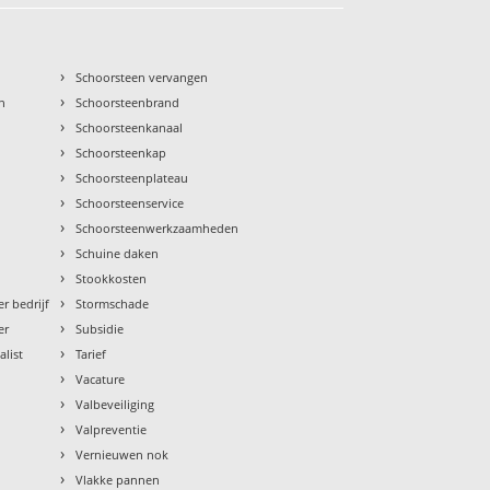
›
Schoorsteen vervangen
›
n
Schoorsteenbrand
›
Schoorsteenkanaal
›
Schoorsteenkap
›
Schoorsteenplateau
›
Schoorsteenservice
›
Schoorsteenwerkzaamheden
›
Schuine daken
›
Stookkosten
›
r bedrijf
Stormschade
›
er
Subsidie
›
alist
Tarief
›
Vacature
›
Valbeveiliging
›
Valpreventie
›
Vernieuwen nok
›
Vlakke pannen