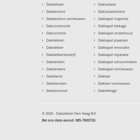
›
›
Dakbeheer
Dakisolatie
›
›
Dakbeschot
Dakisolatiecheck
›
›
Dakbeschot vernieuwen
Dakkapel inspectie
›
›
Dakconstructie
Dakkapel lekkage
›
›
Dakcontrole
Dakkapel onderhoud
›
›
Dakdekken
Dakkapel plaatsen
›
›
Dakdekker
Dakkapel renovatie
›
›
Dakdekkersbedrijf
Dakkapel reparatie
›
›
Dakdenken
Dakkapel schoonmaken
›
›
Dakdenkers
Dakkapel vernieuwen
›
›
Dakdienst
Dakleer
›
›
Dakdiensten
Dakleer vernieuwen
›
›
Dakdoorvoer
Daklekkage
© 2026 - Dakdekker Den Haag B.V.
Bel ons deze avond
:
085-7600726