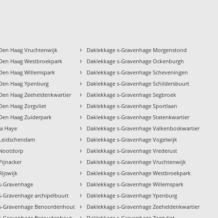
›
Den Haag Vruchtenwijk
Daklekkage s-Gravenhage Morgenstond
›
Den Haag Westbroekpark
Daklekkage s-Gravenhage Ockenburgh
›
Den Haag Willemspark
Daklekkage s-Gravenhage Scheveningen
›
 Den Haag Ypenburg
Daklekkage s-Gravenhage Schildersbuurt
›
Den Haag Zeeheldenkwartier
Daklekkage s-Gravenhage Segbroek
›
Den Haag Zorgvliet
Daklekkage s-Gravenhage Sportlaan
›
Den Haag Zuiderpark
Daklekkage s-Gravenhage Statenkwartier
›
la Haye
Daklekkage s-Gravenhage Valkenboskwartier
›
 Leidschendam
Daklekkage s-Gravenhage Vogelwijk
›
 Nootdorp
Daklekkage s-Gravenhage Vrederust
›
Pijnacker
Daklekkage s-Gravenhage Vruchtenwijk
›
ijswijk
Daklekkage s-Gravenhage Westbroekpark
›
s-Gravenhage
Daklekkage s-Gravenhage Willemspark
›
s-Gravenhage archipelbuurt
Daklekkage s-Gravenhage Ypenburg
›
 s-Gravenhage Benoordenhout
Daklekkage s-Gravenhage Zeeheldenkwartier
›
 s-Gravenhage Bezoudenhout
Daklekkage s-Gravenhage Zorgvliet