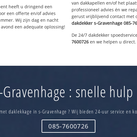
van dakkapellen en/of het plaat
bent heeft u dringend een
professioneel advies én we re
or een offerte en/of advies
gerust vrijblijvend contact met
ummer. Wij zijn dag en nacht
dakdekker
s-Gravenhage
085-7
e avond een adequate oplossing!
De 24/7 dakdekker spoedservice
7600726
en we helpen u direct.
-Gravenhage : snelle hulp 
met daklekkage in s-Gravenhage ? Wij bieden 24-uur service en k
085-7600726