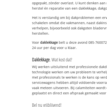
opgepakt, zónder overlast. U kunt denken aan
herstel én reparatie van een daklekkage, dakgo
Het is verstandig om bij dakproblemen een erv
schakelen omdat die vakmannen, naast dakins
verhelpen, bijvoorbeeld ook dakgoten bladerv
herstellen.
Voor
daklekkage
belt u deze avond 085-7600726
24 uur per dag voor u klaar.
Daklekkage
. Wat kost dat?
Wij werken uitsluitend met professionele dak
technologie werken om uw probleem te verhelp
met professionals te werken is de kans op ve
servicewagens hebben altijd voldoende voorr
vaak meteen uitvoeren. Bij calamiteiten wordt
geplaatst en direct een afspraak gemaakt voor 
Bel nu vrijblijvend!