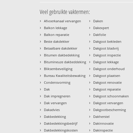
Veel gebruikte vaktermen:
›
›
Afvoerkanaal vervangen
Daken
›
›
Balkon lekkage
Dakexpert
›
›
Balkon reparatie
Dakfolie
›
›
Beste dakdekker
Dakgoot bekleden
›
›
Betaalbare dakdekker
Dakgoot bladvrij
›
›
Bitumen dakbedekking
Dakgoot inspectie
›
›
Bitumineuze dakbeddeking
Dakgoot lekkage
›
›
Bliksembeveiliging
Dakgoot onderhoud
›
›
Bureau Kwaliteitsbewaking
Dakgoot plaatsen
›
›
Condensvorming
Dakgoot renovatie
›
›
Dak
Dakgoot reparatie
›
›
Dak impregneren
Dakgoot schoonmaken
›
›
Dak vervangen
Dakgoot vervangen
›
›
Dakadvies
Dakgootbescherming
›
›
Dakbedekking
Dakherstel
›
›
Dakbedekkingsbedrijf
Dakinnovatie
›
›
Dakbedekkingskosten
Dakinspectie