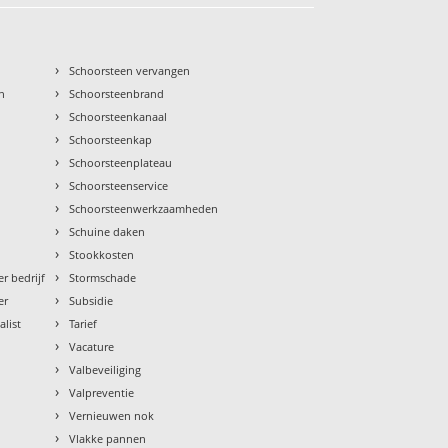
›
Schoorsteen vervangen
›
n
Schoorsteenbrand
›
Schoorsteenkanaal
›
Schoorsteenkap
›
Schoorsteenplateau
›
Schoorsteenservice
›
Schoorsteenwerkzaamheden
›
Schuine daken
›
Stookkosten
›
r bedrijf
Stormschade
›
er
Subsidie
›
alist
Tarief
›
Vacature
›
Valbeveiliging
›
Valpreventie
›
Vernieuwen nok
›
Vlakke pannen