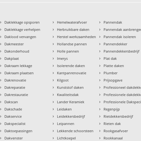
›
›
›
Daklekkage opsporen
Hemelwaterafvoer
Pannendak
›
›
›
Daklekkage verhelpen
Herbruikbare daken
Pannendak aanbrenge
›
›
›
Daklood vervangen
Herstel werkzaamheden
Pannendak isoleren
›
›
›
Dakmeester
Hollandse pannen
Pannendekker
›
›
›
Dakonderhoud
Holle pannen
Pannendekkersbedrijf
›
›
›
Dakplaat
Imerys
Plat dak
›
›
›
Dakraam lekkage
Isolerende daken
Platte daken
›
›
›
Dakraam plaatsen
Kantpanrenovatie
Plumber
›
›
›
Dakrenovatie
Kilgoot
Prijsopgave
›
›
›
Dakreparatie
Kunststof daken
Professioneel dakdekke
›
›
›
Dakrestauratie
Kwaliteitsdak
Professionele dakdekk
›
›
›
Dakscan
Lander Keramiek
Professionele Dakspeci
›
›
›
Dakschade
Leidaken
Regenpijp
›
›
›
Dakservice
Leidekkersbedrijf
Rietdekkersbedrijf
›
›
›
Dakspecialist
Leipannen
Rieten dak
›
›
›
Daktoepassingen
Lekkende schoorsteen
Rookgasafvoer
›
›
›
Dakvenster
Lichtkoepel
Rookkanaal