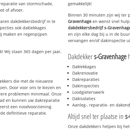
 reparatie van stormschade,
gemakkelijk!
ot of afvoer.
Binnen 30 minuten zijn wij ter 
aren dakdekkersbedrijf in te
Gravenhage
en wenst snel hulp
pecties ook daklekkages
dakdekkersbedrijf
s-Gravenhag
rij maken en regenpijpen
en zijn elke dag bij u in de bu
vervangen en/of dakinspectie ui
! Wij staan 365 dagen per jaar,
Dakdekker
s-Gravenhage
Daklekkages
Dakrenovatie
Dakreparaties
dekkers die met de nieuwste
Dakinspecties
en. Door voor ons te kiezen en
Loodgieterswerk
rdere problemen minimaal. Onze
Dakisolaties
aad en kunnen uw dakreparatie
Aanleg-, reparatie- en dako
 eerst een noodvoorziening
de definitieve reparatie.
Altijd snel ter plaatse in
s
Onze dakdekkers helpen bij het