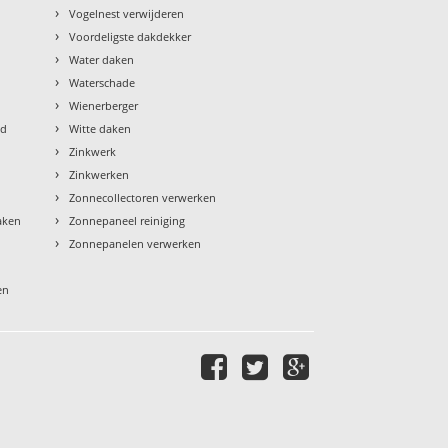
›
Vogelnest verwijderen
›
Voordeligste dakdekker
›
Water daken
›
Waterschade
›
Wienerberger
›
ud
Witte daken
›
Zinkwerk
›
Zinkwerken
›
Zonnecollectoren verwerken
›
aken
Zonnepaneel reiniging
›
Zonnepanelen verwerken
en