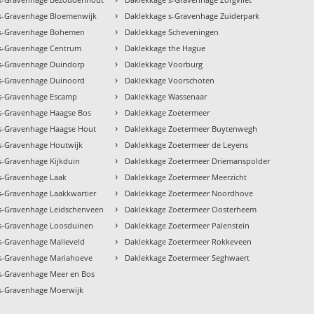
›
s-Gravenhage Bloemenwijk
Daklekkage s-Gravenhage Zuiderpark
›
 s-Gravenhage Bohemen
Daklekkage Scheveningen
›
s-Gravenhage Centrum
Daklekkage the Hague
›
s-Gravenhage Duindorp
Daklekkage Voorburg
›
s-Gravenhage Duinoord
Daklekkage Voorschoten
›
s-Gravenhage Escamp
Daklekkage Wassenaar
›
s-Gravenhage Haagse Bos
Daklekkage Zoetermeer
›
s-Gravenhage Haagse Hout
Daklekkage Zoetermeer Buytenwegh
›
s-Gravenhage Houtwijk
Daklekkage Zoetermeer de Leyens
›
s-Gravenhage Kijkduin
Daklekkage Zoetermeer Driemanspolder
›
s-Gravenhage Laak
Daklekkage Zoetermeer Meerzicht
›
s-Gravenhage Laakkwartier
Daklekkage Zoetermeer Noordhove
›
s-Gravenhage Leidschenveen
Daklekkage Zoetermeer Oosterheem
›
s-Gravenhage Loosduinen
Daklekkage Zoetermeer Palenstein
›
s-Gravenhage Malieveld
Daklekkage Zoetermeer Rokkeveen
›
s-Gravenhage Mariahoeve
Daklekkage Zoetermeer Seghwaert
s-Gravenhage Meer en Bos
s-Gravenhage Moerwijk