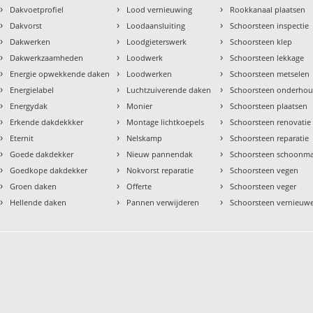
›
›
›
Dakvoetprofiel
Lood vernieuwing
Rookkanaal plaatsen
›
›
›
Dakvorst
Loodaansluiting
Schoorsteen inspectie
›
›
›
Dakwerken
Loodgieterswerk
Schoorsteen klep
›
›
›
Dakwerkzaamheden
Loodwerk
Schoorsteen lekkage
›
›
›
Energie opwekkende daken
Loodwerken
Schoorsteen metselen
›
›
›
Energielabel
Luchtzuiverende daken
Schoorsteen onderho
›
›
›
Energydak
Monier
Schoorsteen plaatsen
›
›
›
Erkende dakdekkker
Montage lichtkoepels
Schoorsteen renovatie
›
›
›
Eternit
Nelskamp
Schoorsteen reparatie
›
›
›
Goede dakdekker
Nieuw pannendak
Schoorsteen schoonm
›
›
›
Goedkope dakdekker
Nokvorst reparatie
Schoorsteen vegen
›
›
›
Groen daken
Offerte
Schoorsteen veger
›
›
›
Hellende daken
Pannen verwijderen
Schoorsteen vernieuw