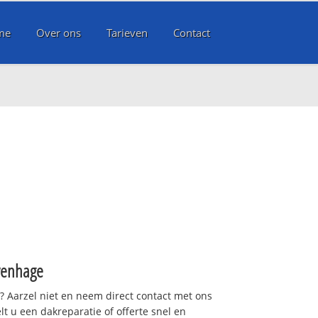
me
Over ons
Tarieven
Contact
e
venhage
t? Aarzel niet en neem direct contact met ons
lt u een dakreparatie of offerte snel en