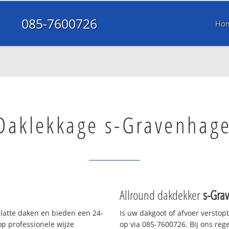
085-7600726
Ho
Daklekkage s-Gravenhag
Allround dakdekker
s-Gra
platte daken en bieden een 24-
Is uw dakgoot of afvoer verstop
p professionele wijze
op via 085-7600726. Bij ons rege